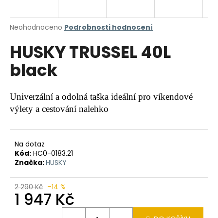
a
j
Průměrné
Neohodnoceno
Podrobnosti hodnocení
í
hodnocení
HUSKY TRUSSEL 40L
produktu
t
je
?
black
0,0
z
5
hvězdiček.
Univerzální a odolná taška ideální pro víkendové
výlety a cestování nalehko
HLEDAT
Na dotaz
Kód:
HC0-0183.21
D
Značka:
HUSKY
o
p
o
2 290 Kč
–14 %
1 947 Kč
r
u
Měrná