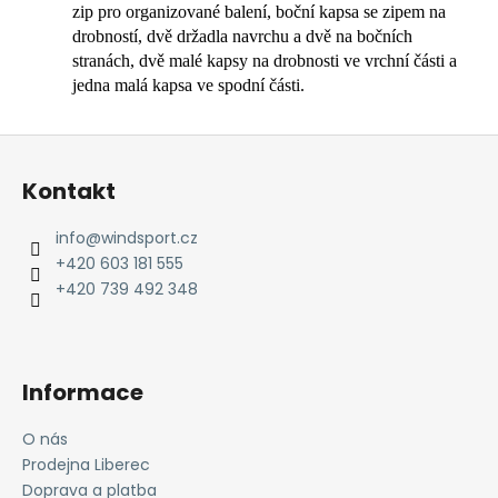
zip pro organizované balení, boční kapsa se zipem na
drobností, dvě držadla navrchu a dvě na bočních
stranách, dvě malé kapsy na drobnosti ve vrchní části a
jedna malá kapsa ve spodní části.
Z
á
Kontakt
p
a
info
@
windsport.cz
t
+420 603 181 555
í
+420 739 492 348
Informace
O nás
Prodejna Liberec
Doprava a platba