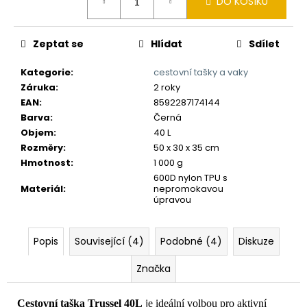
č
DO KOŠÍKU
cena:
u
j
Zeptat se
Hlídat
Sdílet
e
m
Kategorie
:
cestovní tašky a vaky
e
Záruka
:
2 roky
EAN
:
8592287174144
Barva
:
Černá
Objem
:
40 L
Rozměry
:
50 x 30 x 35 cm
Hmotnost
:
1 000 g
600D nylon TPU s
Materiál
:
nepromokavou
úpravou
Popis
Související (4)
Podobné (4)
Diskuze
Značka
Cestovní taška Trussel 40L
je ideální volbou pro aktivní