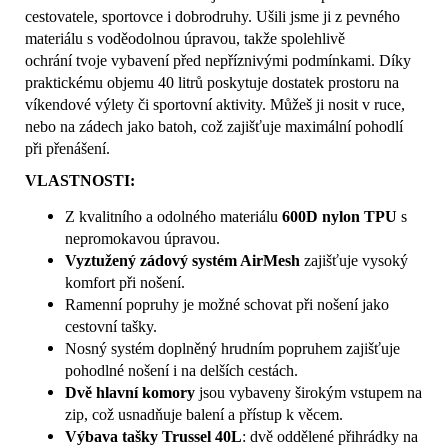
cestovatele, sportovce i dobrodruhy. Ušili jsme ji z pevného
materiálu s voděodolnou úpravou, takže spolehlivě
ochrání tvoje vybavení před nepříznivými podmínkami. Díky
praktickému objemu 40 litrů poskytuje dostatek prostoru na
víkendové výlety či sportovní aktivity. Můžeš ji nosit v ruce,
nebo na zádech jako batoh, což zajišťuje maximální pohodlí
při přenášení.
VLASTNOSTI:
Z kvalitního a odolného materiálu
600D nylon TPU
s
nepromokavou úpravou.
Vyztužený zádový systém AirMesh
zajišťuje vysoký
komfort při nošení.
Ramenní popruhy je možné schovat při nošení jako
cestovní tašky.
Nosný systém doplněný hrudním popruhem zajišťuje
pohodlné nošení i na delších cestách.
Dvě hlavní komory
jsou vybaveny širokým vstupem na
zip, což usnadňuje balení a přístup k věcem.
Výbava tašky Trussel 40L
: dvě oddělené přihrádky na