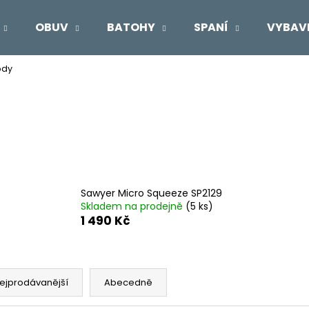
OBUV
BATOHY
SPANÍ
VYBAV
ody
Co potřebujete najít?
HLEDAT
Doporučujeme
Sawyer Micro Squeeze SP2129
Skladem na prodejně
(5 ks)
1 490 Kč
ejprodávanější
Abecedně