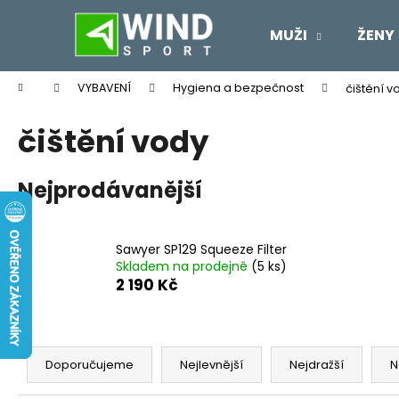
K
Přejít
na
o
MUŽI
ŽENY
obsah
Zpět
Zpět
š
do
do
í
Domů
VYBAVENÍ
Hygiena a bezpečnost
čištění v
k
obchodu
obchodu
čištění vody
Nejprodávanější
Sawyer SP129 Squeeze Filter
Skladem na prodejně
(5 ks)
2 190 Kč
Ř
a
Doporučujeme
Nejlevnější
Nejdražší
N
z