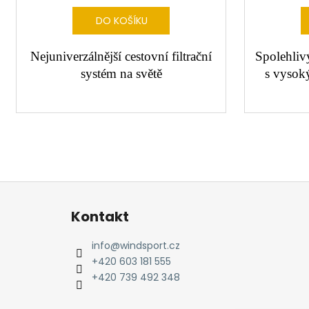
DO KOŠÍKU
Nejuniverzálnější cestovní filtrační
Spolehlivý
systém na světě
s vysok
Z
á
Kontakt
p
a
info
@
windsport.cz
t
+420 603 181 555
í
+420 739 492 348