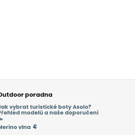
Outdoor poradna
Jak vybrat turistické boty Asolo?
Přehled modelů a naše doporučení
🥾
Merino vlna 🐏