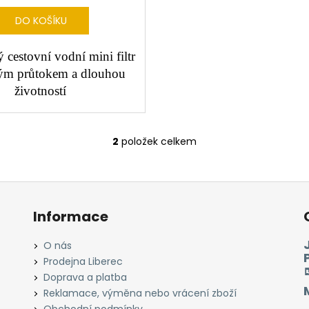
DO KOŠÍKU
 cestovní vodní mini filtr
ým průtokem a dlouhou
životností
2
položek celkem
O
v
l
á
d
Informace
a
c
O nás
í
Prodejna Liberec
p
Doprava a platba
r
Reklamace, výměna nebo vrácení zboží
v