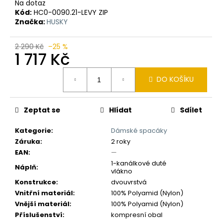
č
Na dotaz
u
Kód:
HC0-0090.21-LEVY ZIP
j
Značka:
HUSKY
e
m
2 290 Kč
–25 %
1 717 Kč
e
Měrná
DO KOŠÍKU
cena:
Zeptat se
Hlídat
Sdílet
Kategorie
:
Dámské spacáky
Záruka
:
2 roky
EAN
:
—
1-kanálkové duté
Náplň
:
vlákno
Konstrukce
:
dvouvrstvá
Vnitřní materiál
:
100% Polyamid (Nylon)
Vnější materiál
:
100% Polyamid (Nylon)
Příslušenství
:
kompresní obal