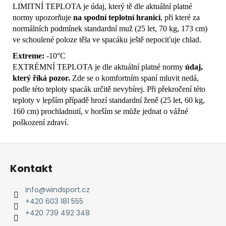
LIMITNÍ TEPLOTA je údaj, který tě dle aktuální platné
normy upozorňuje
na spodní teplotní hranici
, při které za
normálních podmínek standardní muž (25 let, 70 kg, 173 cm)
ve schoulené poloze těla ve spacáku ještě nepociťuje chlad.
Extreme:
-10°C
EXTRÉMNÍ TEPLOTA je dle aktuální platné normy
údaj,
který říká pozor.
Zde se o komfortním spaní mluvit nedá,
podle této teploty spacák určitě nevybírej.
Při překročení této
teploty v lepším případě hrozí standardní ženě (25 let, 60 kg,
160 cm) prochladnutí, v horším se může jednat o vážné
poškození zdraví.
Z
á
Kontakt
p
a
info
@
windsport.cz
t
+420 603 181 555
í
+420 739 492 348