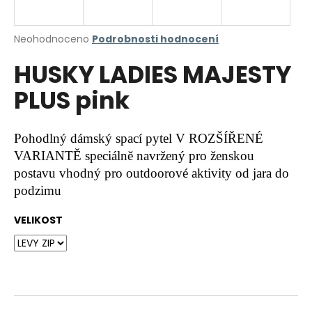
a
j
Průměrné
Neohodnoceno
Podrobnosti hodnocení
í
hodnocení
HUSKY LADIES MAJESTY
produktu
t
je
?
PLUS pink
0,0
z
5
hvězdiček.
Pohodlný dámský spací pytel V ROZŠÍŘENÉ
VARIANTĚ speciálně navržený pro ženskou
HLEDAT
postavu vhodný pro outdoorové aktivity od jara do
podzimu
D
VELIKOST
o
p
o
r
u