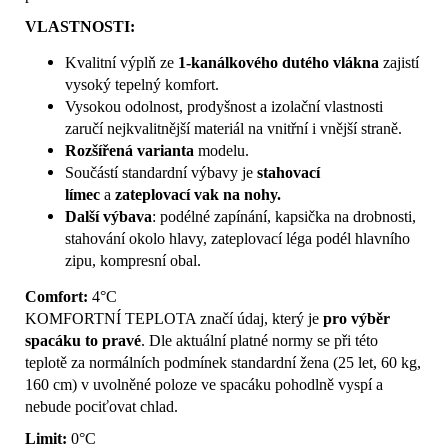
VLASTNOSTI:
Kvalitní výplň ze
1-kanálkového dutého vlákna
zajistí
vysoký tepelný komfort.
Vysokou odolnost, prodyšnost a izolační vlastnosti
zaručí nejkvalitnější materiál na vnitřní i vnější straně.
Rozšířená varianta
modelu.
Součástí standardní výbavy je
stahovací
límec
a
zateplovací vak na nohy.
Další výbava
: podélné zapínání, kapsička na drobnosti,
stahování okolo hlavy, zateplovací léga podél hlavního
zipu, kompresní obal.
Comfort:
4°C
KOMFORTNÍ TEPLOTA značí údaj, který je
pro výběr
spacáku to pravé
. Dle aktuální platné normy se při této
teplotě za normálních podmínek standardní žena (25 let, 60 kg,
160 cm) v uvolněné poloze ve spacáku pohodlně vyspí a
nebude pociťovat chlad.
Limit:
0°C