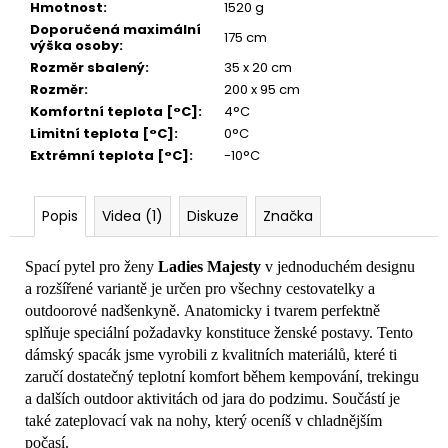
Hmotnost
:
1520 g
Doporučená maximální
175 cm
výška osoby
:
Rozměr sbalený
:
35 x 20 cm
Rozměr
:
200 x 95 cm
Komfortní teplota [°C]
:
4°C
Limitní teplota [°C]
:
0°C
Extrémní teplota [°C]
:
-10°C
Popis
Videa (1)
Diskuze
Značka
Spací pytel pro ženy
Ladies Majesty
v jednoduchém designu
a rozšířené variantě je určen pro všechny cestovatelky a
outdoorové nadšenkyně. Anatomicky i tvarem perfektně
splňuje speciální požadavky konstituce ženské postavy. Tento
dámský spacák jsme vyrobili z kvalitních materiálů, které ti
zaručí dostatečný teplotní komfort během kempování, trekingu
a dalších outdoor aktivitách od jara do podzimu. Součástí je
také zateplovací vak na nohy, který oceníš v chladnějším
počasí.