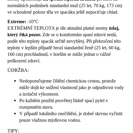
normálních podmínek standardní muž (25 let, 70 kg, 173 cm)
ve schoulené poloze těla ve spacáku ještě nepociťuje chlad.
Extreme:
-10°C
EXTRÉMNÍ TEPLOTA je dle aktuální platné normy
údaj,
který říká pozor.
Zde se o komfortním spaní mluvit nedá,
podle této teploty spacák určitě nevybírej.
Při překročení této
teploty v lepším případě hrozí standardní ženě (25 let, 60 kg,
160 cm) prochladnutí, v horším se může jednat o vážné
poškození zdraví.
ÚDRŽBA:
Nedoporučujeme čištění chemickou cestou, protože
může dojít ke snížení vlastností jako je odpudivost vody
a izolační výkonnost.
Po každém použití provětrej řádně spací pytel v
rozepnutém stavu.
V případě lokálního znečištění, je dobré skrvnu vyčistit
pouze vlažnou mýdlovou vodou.
TIPY: