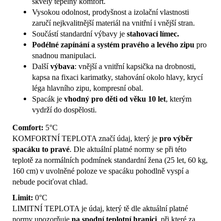
skvělý tepelný komfort.
Vysokou odolnost, prodyšnost a izolační vlastnosti
zaručí nejkvalitnější materiál na vnitřní i vnější stran.
Součástí standardní výbavy je
stahovací límec.
Podélné zapínání a systém pravého a levého zipu
pro
snadnou manipulaci.
Další
výbava
: vnější a vnitřní kapsička na drobnosti,
kapsa na fixaci karimatky, stahování okolo hlavy, krycí
léga hlavního zipu, kompresní obal.
Spacák je
vhodný pro děti od věku 10 let
, kterým
vydrží do dospělosti.
Comfort:
5°C
KOMFORTNÍ TEPLOTA značí údaj, který je
pro výběr
spacáku to pravé
. Dle aktuální platné normy se při této
teplotě za normálních podmínek standardní žena (25 let, 60 kg,
160 cm) v uvolněné poloze ve spacáku pohodlně vyspí a
nebude pociťovat chlad.
Limit:
0°C
LIMITNÍ TEPLOTA je údaj, který tě dle aktuální platné
normy upozorňuje
na spodní teplotní hranici
, při které za