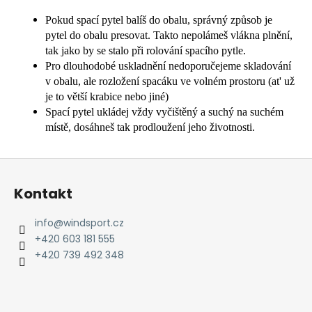
Pokud spací pytel balíš do obalu, správný způsob je
pytel do obalu presovat. Takto nepolámeš vlákna plnění,
tak jako by se stalo při rolování spacího pytle.
Pro dlouhodobé uskladnění nedoporučejeme skladování
v obalu, ale rozložení spacáku ve volném prostoru (at' už
je to větší krabice nebo jiné)
Spací pytel ukládej vždy vyčištěný a suchý na suchém
místě, dosáhneš tak prodloužení jeho životnosti.
Z
á
Kontakt
p
a
info
@
windsport.cz
t
+420 603 181 555
í
+420 739 492 348