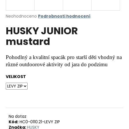
a
j
Průměrné
Neohodnoceno
Podrobnosti hodnocení
í
hodnocení
HUSKY JUNIOR
produktu
t
je
?
mustard
0,0
z
5
hvězdiček.
Pohodlný a kvalitní spacák pro starší děti vhodný na
různé outdoorové aktivity od jara do podzimu
HLEDAT
VELIKOST
D
o
p
o
r
Na dotaz
Kód:
HC0-0110.21-LEVY ZIP
u
Značka:
HUSKY