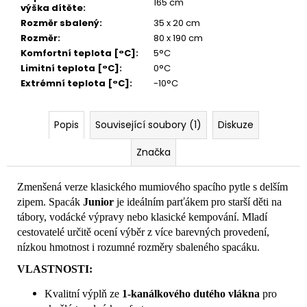
165 cm
výška dítěte
:
Rozměr sbalený
:
35 x 20 cm
Rozměr
:
80 x 190 cm
Komfortní teplota [°C]
:
5°C
Limitní teplota [°C]
:
0°C
Extrémní teplota [°C]
:
-10°C
Popis
Související soubory (1)
Diskuze
Značka
Zmenšená verze klasického mumiového spacího pytle s delším
zipem. Spacák
Junior
je ideálním parťákem pro starší děti na
tábory, vodácké výpravy nebo klasické kempování. Mladí
cestovatelé určitě ocení výběr z více barevných provedení,
nízkou hmotnost i rozumné rozměry sbaleného spacáku.
VLASTNOSTI:
Kvalitní výplň ze
1-kanálkového dutého vlákna
pro