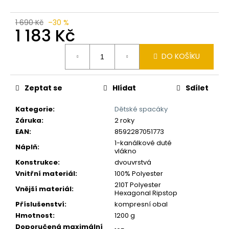
č
u
j
1 690 Kč
–30 %
1 183 Kč
e
m
Měrná
e
DO KOŠÍKU
cena:
Zeptat se
Hlídat
Sdílet
Kategorie
:
Dětské spacáky
Záruka
:
2 roky
EAN
:
8592287051773
1-kanálkové duté
Náplň
:
vlákno
Konstrukce
:
dvouvrstvá
Vnitřní materiál
:
100% Polyester
210T Polyester
Vnější materiál
:
Hexagonal Ripstop
Příslušenství
:
kompresní obal
Hmotnost
:
1200 g
Doporučená maximální