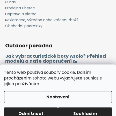
O nás
Prodejna Liberec
Doprava a platba
Reklamace, výměna nebo vrácení zboží
Obchodní podmínky
Outdoor poradna
Jak vybrat turistické boty Asolo? Přehled
modelů a naše doporučení 🥾
Merino vlna 🐏
Tento web používá soubory cookie. Dalším
procházením tohoto webu vyjadřujete souhlas s
jejich používáním.
Instagram
Facebook
Heureka.cz
Zboží.cz
Nastavení
Vytvořil Shoptet
Odmítnout
Souhlasím
Copyright 2026
WINDSPORT
. Všechna práva vyhrazena.