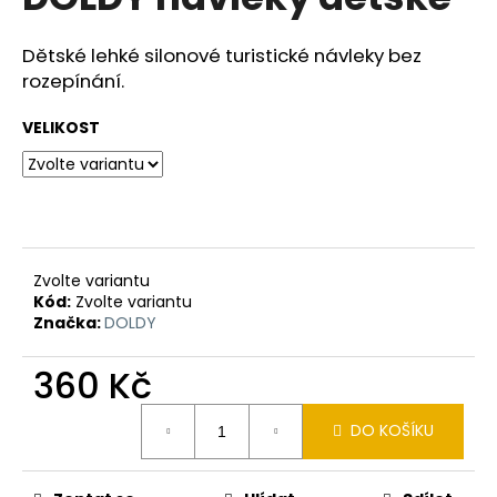
je
a
0,0
z
j
Dětské lehké silonové turistické návleky bez
5
rozepínání.
í
hvězdiček.
t
VELIKOST
?
HLEDAT
Zvolte variantu
Kód:
Zvolte variantu
Značka:
DOLDY
D
360 Kč
o
p
Měrná
o
DO KOŠÍKU
cena:
r
u