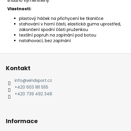
snadno vyměnitelný.
Vlastnosti:
plastový háček na přichycení ke tkaničce
stahování v horní části, elastická guma uprostřed,
zakončení spodní části pruženkou
textilní popruh na zapínání pod botou
natahovací, bez zapínání
Z
á
Kontakt
p
a
info
@
windsport.cz
t
+420 603 181 555
í
+420 739 492 348
Informace