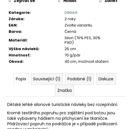
č
Zeptat se
Hlídat
Sdílet
u
j
Kategorie
:
Dětské
e
Záruka
:
2 roky
m
EAN
:
Zvolte variantu
e
Barva
:
Černá
Silon (70% PES, 30%
Materiál
:
PAD)
Výška návleků
:
25 cm
Hmotnost
:
70 g/pár
Obvod
:
40 cm, možnost stažení
Popis
Související (1)
Podobné (1)
Diskuze
Značka
Dětské lehké silonové turistické návleky bez rozepínání.
Kromě textilního popruhu pro zajištění pod botou jsou
také vybaveny háčkem na přichycení ke tkaničce.
Přidržovací popruh na podrážce je v případě poškození