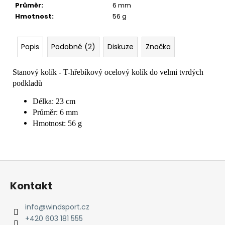
č
Průměr
:
6 mm
u
Hmotnost
:
56 g
j
e
m
Popis
Podobné (2)
Diskuze
Značka
e
Stanový kolík - T-hřebíkový ocelový kolík do velmi tvrdých
podkladů
Délka: 23 cm
Průměr: 6 mm
Hmotnost: 56 g
Z
á
Kontakt
p
a
info
@
windsport.cz
t
+420 603 181 555