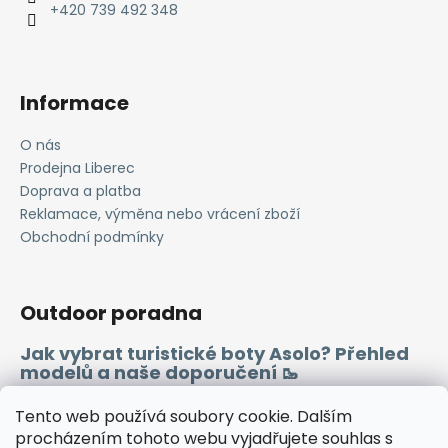
í
+420 739 492 348
Informace
O nás
Prodejna Liberec
Doprava a platba
Reklamace, výměna nebo vrácení zboží
Obchodní podmínky
Outdoor poradna
Jak vybrat turistické boty Asolo? Přehled
modelů a naše doporučení 🥾
Merino vlna 🐏
Tento web používá soubory cookie. Dalším
procházením tohoto webu vyjadřujete souhlas s