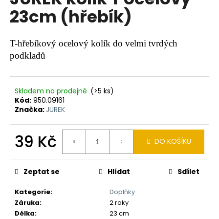
je
a
23cm (hřebík)
0,0
z
j
5
í
hvězdiček.
T-hřebíkový ocelový kolík do velmi tvrdých
t
podkladů
?
Skladem na prodejně
(>5 ks)
Kód:
950.09161
Značka:
JUREK
HLEDAT
39 Kč
DO KOŠÍKU
Měrná
D
cena:
o
Zeptat se
Hlídat
Sdílet
p
o
Kategorie
:
Doplňky
r
Záruka
:
2 roky
u
Délka
:
23 cm