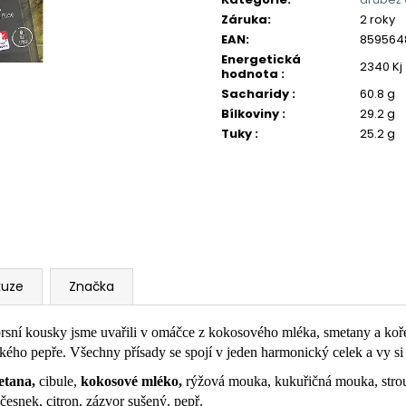
Záruka
:
2 roky
EAN
:
859564
Energetická
2340 Kj
hodnota
:
Sacharidy
:
60.8 g
Bílkoviny
:
29.2 g
Tuky
:
25.2 g
kuze
Značka
 prsní kousky jsme uvařili v omáčce z kokosového mléka, smetany a k
nského pepře. Všechny přísady se spojí v jeden harmonický celek a vy si
tana,
cibule,
kokosové mléko,
rýžová mouka, kukuřičná mouka, str
esnek, citron, zázvor sušený, pepř.