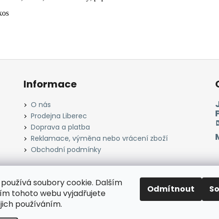
kos
Informace
O nás
Prodejna Liberec
Doprava a platba
Reklamace, výměna nebo vrácení zboží
Obchodní podmínky
používá soubory cookie. Dalším
Odmítnout
S
Instagram
Facebook
Heureka.cz
Zboží.cz
m tohoto webu vyjadřujete
ejich používáním.