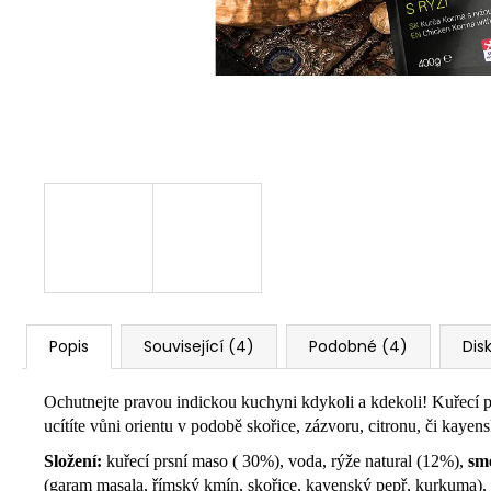
Popis
Související (4)
Podobné (4)
Dis
Ochutnejte pravou indickou kuchyni kdykoli a kdekoli! Kuřecí
ucítíte vůni orientu v podobě skořice, zázvoru, citronu, či kaye
Složení:
kuřecí prsní maso ( 30%), voda, rýže natural (12%),
sme
(garam masala, římský kmín, skořice, kayenský pepř, kurkuma), č