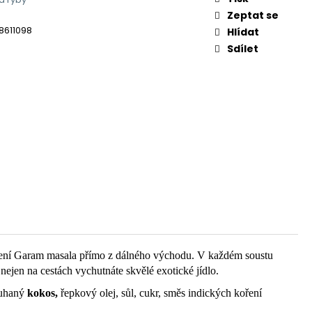
Zeptat se
8611098
Hlídat
Sdílet
oření Garam masala přímo z dálného východu. V každém soustu
 nejen na cestách vychutnáte skvělé exotické jídlo.
ouhaný
kokos,
řepkový olej, sůl, cukr, směs indických koření