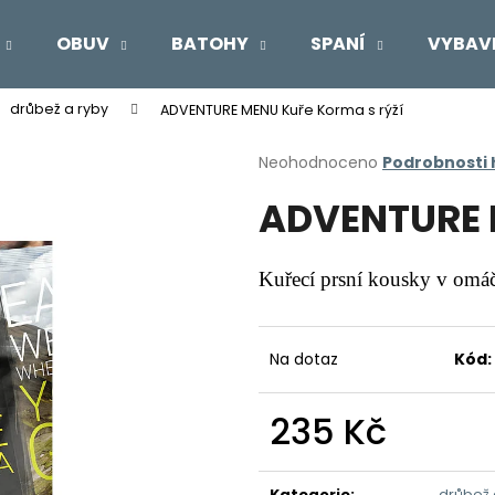
OBUV
BATOHY
SPANÍ
VYBAV
drůbež a ryby
ADVENTURE MENU Kuře Korma s rýží
Co potřebujete najít?
Průměrné
Neohodnoceno
Podrobnosti
hodnocení
ADVENTURE M
produktu
HLEDAT
je
0,0
z
Kuřecí prsní kousky v omáč
5
Doporučujeme
hvězdiček.
Na dotaz
Kód:
235 Kč
Měrná
cena:
Kategorie
:
drůbež 