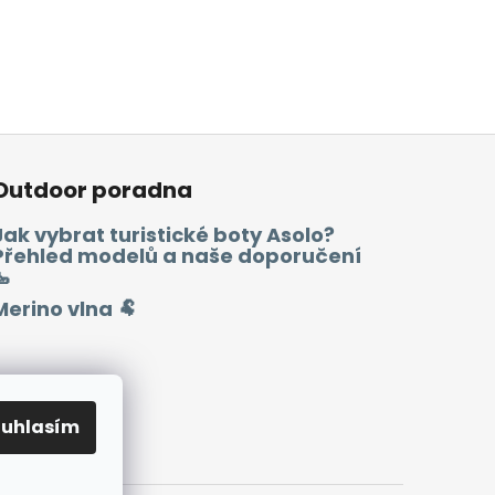
Outdoor poradna
Jak vybrat turistické boty Asolo?
Přehled modelů a naše doporučení
🥾
Merino vlna 🐏
ouhlasím