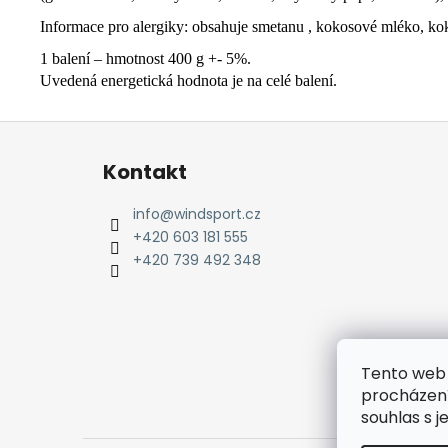
Informace pro alergiky: obsahuje smetanu , kokosové mléko, ko
1 balení – hmotnost 400 g +- 5%.
Uvedená energetická hodnota je na celé balení.
Z
á
Kontakt
p
a
info
@
windsport.cz
t
+420 603 181 555
í
+420 739 492 348
Tento web 
procházení
souhlas s j