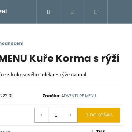
Hledat
Přihlášení
Nákupní
ENÍ
DOPLŇKY
Moje objednávka
Znač
košík
 hodnocení
ENU Kuře Korma s rýží
ce z kokosového mléka + rýže natural.
222101
Značka:
ADVENTURE MENU
DO KOŠÍKU
Tisk
a ryby