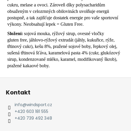
cukru, melase a ovoci. Zároveň díky polysacharidům
obsaženým v celozrnných obilovinách uvolňuje energii
postupně, a tak zajišťuje dostatek energie pro vaše sportovní
výkony. Neobsahují lepek = Gluten Free.
Složení:
sojová mouka, rýžový sirup, ovesné vločky
gluten free, jáhlovo-rýžový extrudát (jáhly, kukuřice, rýže,
třtinový cukr), kešu 8%, pražené sojové boby, řepkový olej,
sušená třtinová šťáva, karamelová pasta 4% (cukr, glukózový
sirup, kondenzované mléko, karamel, modifikovaný škrob),
pražené kakaové boby.
Z
á
Kontakt
p
a
info
@
windsport.cz
t
+420 603 181 555
í
+420 739 492 348