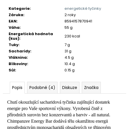
č
u
Kategorie
:
energetické tyčinky
j
Záruka
:
2 roky
e
EAN
:
8594157870941
m
Váha
:
55 g
e
Energetická hodnota
230 kcal
(kus)
:
Tuky
:
7 g
Sacharidy
:
31 g
Vláknina
:
4.5 g
Bílkoviny
:
10.4 g
Sůl
:
0.15 g
Popis
Podobné (4)
Diskuze
Značka
Chutí okouzlující sacharidová tyčinka zajištující dostatek
energie pro Vaše sportovní výkony. Vyrobená čistě z
přírodních surovin bez konzervantů a barviv - all natural.
Chimpanzee Energy Bar dodává tělu okamžitou energii
prostřednictvím monosacharidů obsažených ve třtinovém