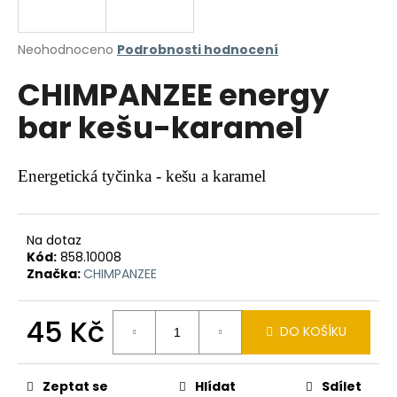
a
j
Průměrné
Neohodnoceno
Podrobnosti hodnocení
í
hodnocení
CHIMPANZEE energy
produktu
t
je
?
bar kešu-karamel
0,0
z
5
hvězdiček.
Energetická tyčinka - k
ešu a karamel
HLEDAT
Na dotaz
Kód:
858.10008
Značka:
CHIMPANZEE
D
o
p
45 Kč
DO KOŠÍKU
o
Měrná
r
cena:
u
Zeptat se
Hlídat
Sdílet