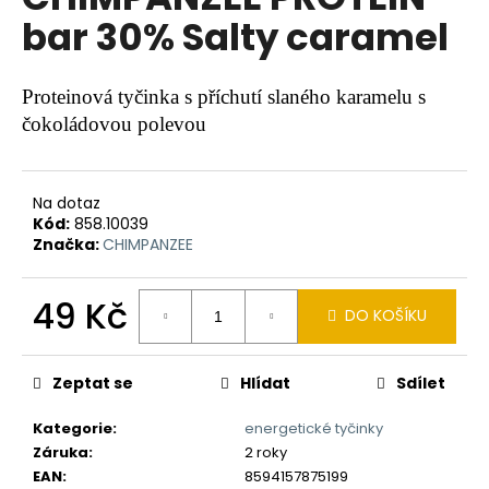
je
a
bar 30% Salty caramel
0,0
z
j
5
í
hvězdiček.
Proteinová tyčinka s příchutí slaného karamelu s
t
čokoládovou polevou
?
Na dotaz
Kód:
858.10039
Značka:
CHIMPANZEE
HLEDAT
49 Kč
DO KOŠÍKU
Měrná
D
cena:
o
Zeptat se
Hlídat
Sdílet
p
o
Kategorie
:
energetické tyčinky
r
Záruka
:
2 roky
u
EAN
:
8594157875199