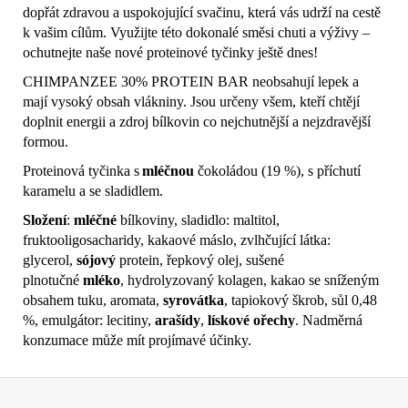
dopřát zdravou a uspokojující svačinu, která vás udrží na cestě
k vašim cílům. Využijte této dokonalé směsi chuti a výživy –
ochutnejte naše nové proteinové tyčinky ještě dnes!
CHIMPANZEE 30% PROTEIN BAR neobsahují lepek a
mají vysoký obsah vlákniny. Jsou určeny všem, kteří chtějí
doplnit energii a zdroj bílkovin co nejchutnější a nejzdravější
formou.
Proteinová tyčinka s
mléčnou
čokoládou (19 %), s příchutí
karamelu a se sladidlem.
Složení
:
mléčné
bílkoviny, sladidlo: maltitol,
fruktooligosacharidy, kakaové máslo, zvlhčující látka:
glycerol,
sójový
protein, řepkový olej, sušené
plnotučné
mléko
, hydrolyzovaný kolagen, kakao se sníženým
obsahem tuku, aromata,
syrovátka
, tapiokový škrob, sůl 0,48
%, emulgátor: lecitiny,
arašídy
,
lískové ořechy
. Nadměrná
konzumace může mít projímavé účinky.
Z