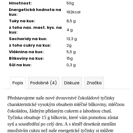
č
Hmotnost
:
50g
u
Energetická hodnota na
192kcal
j
kus
:
e
Tuky na kus
:
8,5 g
m
z toho nas. mast. kys. na
4 g
kus
:
e
Sacharidy na kus
:
13,3 g
z toho cukry na kus
:
2g
Vláknina na kus
:
5,5 g
Bílkoviny na kus
:
15g
Sůl na kus
:
0,3 g
Popis
Podobné (4)
Diskuze
Značka
Představujeme naše nové dvouvrstvé čokoládové tyčinky
charakteristické vysokým obsahem mléčné bílkoviny, mléčnou
čokoládou, žádným přidaným cukrem a lahodnou chutí.
Tyčinka obsahuje 15 g bílkovin, které vám pomohou zůstat
sytí a soustředění po celý den. A s téměř desetkrát menším
množstvím cukru než naše energetické tyčinky si můžete