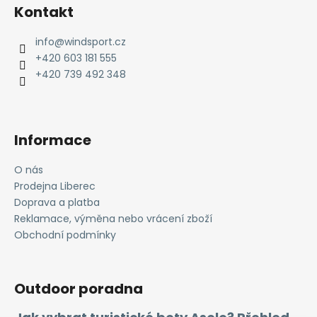
á
Kontakt
p
a
info
@
windsport.cz
t
+420 603 181 555
í
+420 739 492 348
Informace
O nás
Prodejna Liberec
Doprava a platba
Reklamace, výměna nebo vrácení zboží
Obchodní podmínky
Outdoor poradna