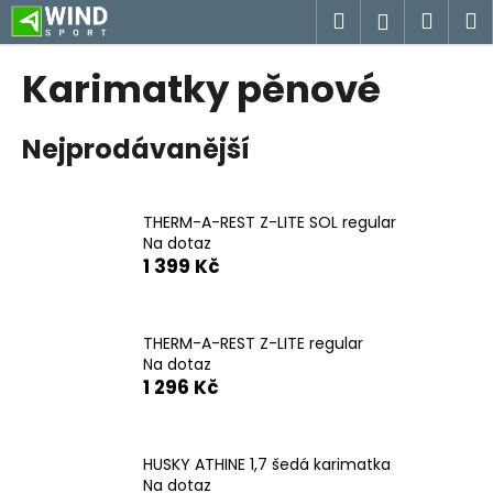
K
Přejít
Hledat
Náku
M
Přihlášen
na
o
obsah
Zpět
Zpět
košík
š
Karimatky pěnové
í
C
k
Nejprodávanější
o
p
o
THERM-A-REST Z-LITE SOL regular
t
Na dotaz
ř
1 399 Kč
e
b
u
THERM-A-REST Z-LITE regular
Na dotaz
j
1 296 Kč
e
t
e
HUSKY ATHINE 1,7 šedá karimatka
n
Na dotaz