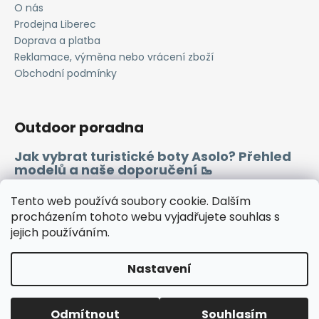
O nás
ý
Prodejna Liberec
p
i
Doprava a platba
s
Reklamace, výměna nebo vrácení zboží
u
Obchodní podmínky
Outdoor poradna
Jak vybrat turistické boty Asolo? Přehled
modelů a naše doporučení 🥾
Merino vlna 🐏
Tento web používá soubory cookie. Dalším
procházením tohoto webu vyjadřujete souhlas s
jejich používáním.
Instagram
Facebook
Heureka.cz
Zboží.cz
Nastavení
Vytvořil Shoptet
Odmítnout
Souhlasím
Copyright 2026
WINDSPORT
. Všechna práva vyhrazena.