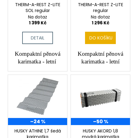
č
o
THERM-A-REST Z-LITE
THERM-A-REST Z-LITE
u
SOL regular
regular
d
j
Na dotaz
Na dotaz
e
u
1 399 Kč
1 296 Kč
m
k
e
t
DETAIL
DO KOŠÍKU
ů
Kompaktní pěnová
Kompaktní pěnová
karimatka - letní
karimatka - letní
–24 %
–50 %
HUSKY ATHINE 1,7 šedá
HUSKY AKORD 1,8
karimatka
modrá karimatka