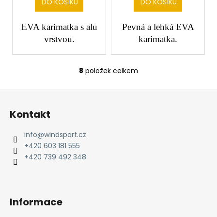
DO KOŠÍKU
DO KOŠÍKU
EVA karimatka s alu
Pevná a lehká EVA
vrstvou.
karimatka.
8
položek celkem
O
v
Z
l
á
á
Kontakt
d
p
a
a
info
@
windsport.cz
c
t
+420 603 181 555
í
í
+420 739 492 348
p
r
v
k
Informace
y
v