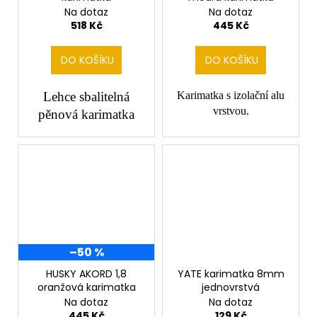
Na dotaz
Na dotaz
518 Kč
445 Kč
DO KOŠÍKU
DO KOŠÍKU
Lehce sbalitelná
Karimatka s izolační alu
vrstvou.
pěnová karimatka
SALE
–50 %
HUSKY AKORD 1,8
YATE karimatka 8mm
oranžová karimatka
jednovrstvá
Na dotaz
Na dotaz
445 Kč
129 Kč