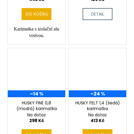
DO KOŠÍKU
DETAIL
Karimatka s izolační alu
vrstvou.
–14 %
–24 %
HUSKY FINE 0,8
HUSKY FELT 1,4 (šedá)
(modrá) karimatka
karimatka
Na dotaz
Na dotaz
298 Kč
413 Kč