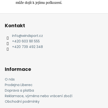
může dojít k jejímu poškození.
Z
á
Kontakt
p
a
info
@
windsport.cz
t
+420 603 181 555
í
+420 739 492 348
Informace
O nás
Prodejna Liberec
Doprava a platba
Reklamace, výměna nebo vrácení zboží
Obchodní podmínky