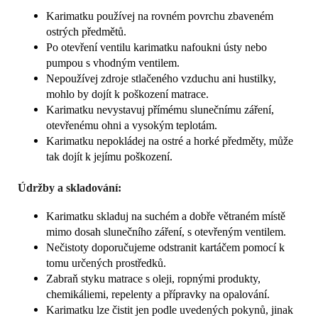
Karimatku používej na rovném povrchu zbaveném
ostrých předmětů.
Po otevření ventilu karimatku nafoukni ústy nebo
pumpou s vhodným ventilem.
Nepoužívej zdroje stlačeného vzduchu ani hustilky,
mohlo by dojít k poškození matrace.
Karimatku nevystavuj přímému slunečnímu záření,
otevřenému ohni a vysokým teplotám.
Karimatku nepokládej na ostré a horké předměty, může
tak dojít k jejímu poškození.
Údržby a skladování:
Karimatku skladuj na suchém a dobře větraném místě
mimo dosah slunečního záření, s otevřeným ventilem.
Nečistoty doporučujeme odstranit kartáčem pomocí k
tomu určených prostředků.
Zabraň styku matrace s oleji, ropnými produkty,
chemikáliemi, repelenty a přípravky na opalování.
Karimatku lze čistit jen podle uvedených pokynů, jinak