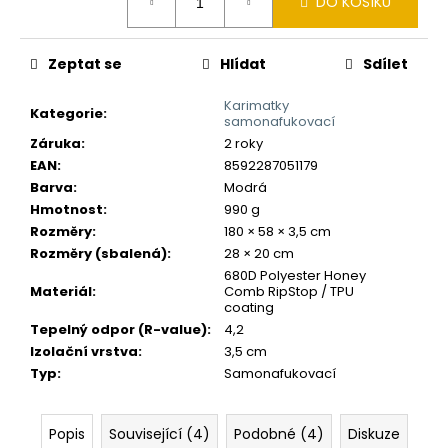
č
DO KOŠÍKU
cena:
u
j
Zeptat se
Hlídat
Sdílet
e
m
Karimatky
e
Kategorie
:
samonafukovací
Záruka
:
2 roky
EAN
:
8592287051179
Barva
:
Modrá
Hmotnost
:
990 g
Rozměry
:
180 × 58 × 3,5 cm
Rozměry (sbalená)
:
28 × 20 cm
680D Polyester Honey
Materiál
:
Comb RipStop / TPU
coating
Tepelný odpor (R-value)
:
4,2
Izolační vrstva
:
3,5 cm
Typ
:
Samonafukovací
Popis
Související (4)
Podobné (4)
Diskuze