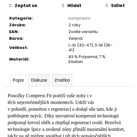
č
Zeptat se
Hlídat
Sdílet
u
j
Kategorie
:
kompresní
e
Záruka
:
2 roky
m
EAN
:
Zvolte variantu
e
Barva
:
Zelená
L-XL (42-47), S-M (36-
Velikost
:
41)
93 % Polyamid, 7 %
Materiál
:
Elastan
Popis
Diskuze
Značka
Ponožky Compress Fit podrží vaše nohy i v
těch nejextrémnějších momentech. Udrží vás
v pohodlí, pomohou s regenerací a dodají sílu tam, kde ji
potřebujete nejvíc. Díky inovativní kompresní technologii
podporují krevní oběh a zlepšují regeneraci svalů. Bezešvá
technologie špice a zesílené zóny přináší maximální komfort,
takže na ně můžete spoléhat i při těch nejnáročnějších