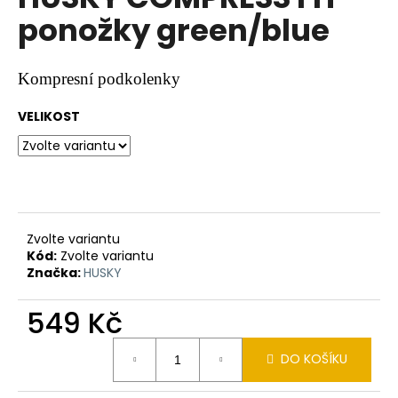
je
a
ponožky green/blue
0,0
z
j
5
í
hvězdiček.
Kompresní podkolenky
t
?
VELIKOST
HLEDAT
Zvolte variantu
Kód:
Zvolte variantu
Značka:
HUSKY
D
o
549 Kč
p
o
Měrná
r
DO KOŠÍKU
cena:
u