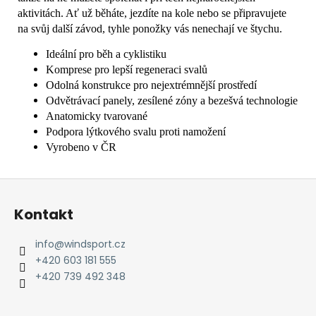
aktivitách. Ať už běháte, jezdíte na kole nebo se připravujete
na svůj další závod, tyhle ponožky vás nenechají ve štychu.
Ideální pro běh a cyklistiku
Komprese pro lepší regeneraci svalů
Odolná konstrukce pro nejextrémnější prostředí
Odvětrávací panely, zesílené zóny a bezešvá technologie
Anatomicky tvarované
Podpora lýtkového svalu proti namožení
Vyrobeno v ČR
Z
á
Kontakt
p
a
info
@
windsport.cz
t
+420 603 181 555
í
+420 739 492 348