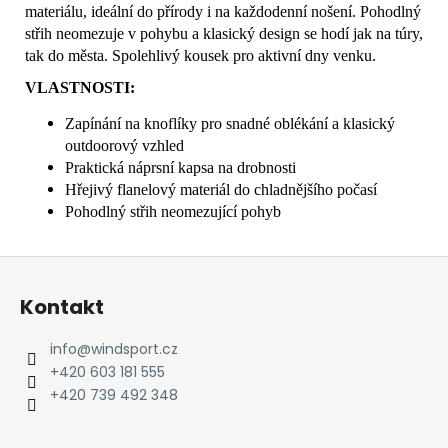
materiálu, ideální do přírody i na každodenní nošení. Pohodlný
střih neomezuje v pohybu a klasický design se hodí jak na túry,
tak do města. Spolehlivý kousek pro aktivní dny venku.
VLASTNOSTI:
Zapínání na knoflíky pro snadné oblékání a klasický
outdoorový vzhled
Praktická náprsní kapsa na drobnosti
Hřejivý flanelový materiál do chladnějšího počasí
Pohodlný střih neomezující pohyb
Z
á
Kontakt
p
a
info
@
windsport.cz
t
+420 603 181 555
í
+420 739 492 348