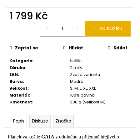
č
u
1 799 Kč
j
e
Měrná
m
DO KOŠÍKU
cena:
e
Zeptat se
Hlídat
Sdílet
Kategorie
:
košile
Záruka
:
2 roky
EAN
:
Zvolte variantu
Barva
:
Modrá
Velikost
:
S, M, L, XL, XXL
Materiál
:
100% bavlna
Hmotnost
:
300 g (velikost M)
Popis
Diskuze
Značka
Flanelová košile
GAIA
z odolného a příjemně hřejivého