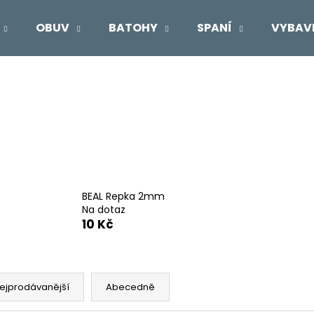
OBUV
BATOHY
SPANÍ
VYBAV
Co potřebujete najít?
HLEDAT
Doporučujeme
BEAL Repka 2mm
Na dotaz
10 Kč
ejprodávanější
Abecedně