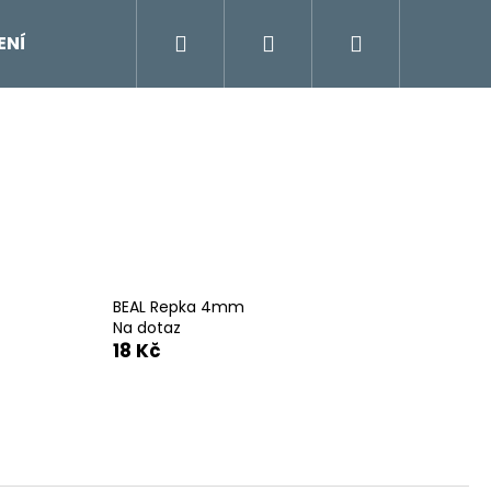
Hledat
Přihlášení
Nákupní
ENÍ
DOPLŇKY
Moje objednávka
Znač
košík
BEAL Repka 4mm
Na dotaz
18 Kč