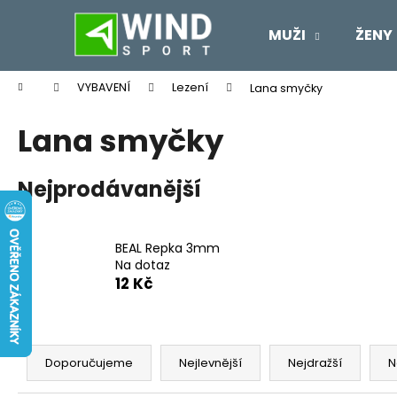
K
Přejít
na
o
MUŽI
ŽENY
obsah
Zpět
Zpět
š
do
do
í
Domů
VYBAVENÍ
Lezení
Lana smyčky
k
obchodu
obchodu
Lana smyčky
Nejprodávanější
BEAL Repka 3mm
Na dotaz
12 Kč
Ř
a
Doporučujeme
Nejlevnější
Nejdražší
N
z