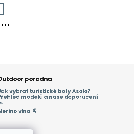
4 mm
Outdoor poradna
Jak vybrat turistické boty Asolo?
Přehled modelů a naše doporučení
🥾
Merino vlna 🐏