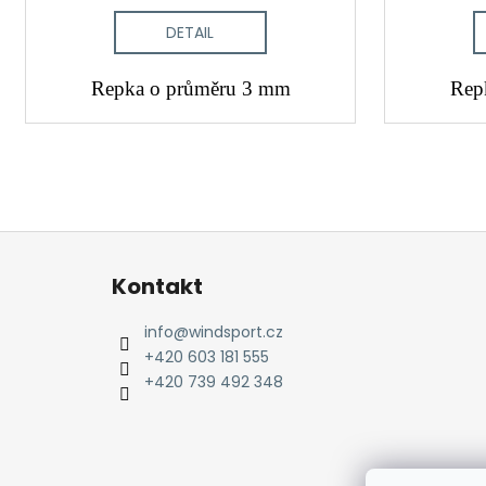
DETAIL
Repka o průměru 3 mm
Rep
Z
á
Kontakt
p
a
info
@
windsport.cz
t
+420 603 181 555
í
+420 739 492 348