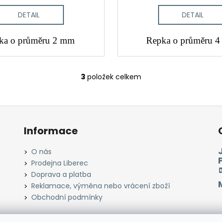
DETAIL
DETAIL
ka o průměru 2 mm
Repka o průměru 
3
položek celkem
O
v
l
á
d
Informace
a
c
O nás
í
Prodejna Liberec
p
Doprava a platba
r
Reklamace, výměna nebo vrácení zboží
v
Obchodní podmínky
k
y