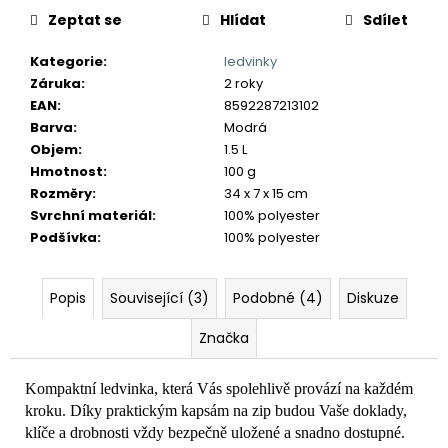
č
Zeptat se
Hlídat
Sdílet
u
j
Kategorie
:
ledvinky
e
Záruka
:
2 roky
m
EAN
:
8592287213102
e
Barva
:
Modrá
Objem
:
1.5 L
Hmotnost
:
100 g
Rozměry
:
34 x 7 x 15 cm
Svrchní materiál
:
100% polyester
Podšívka
:
100% polyester
Popis
Související (3)
Podobné (4)
Diskuze
Značka
Kompaktní ledvinka, která Vás spolehlivě provází na každém
kroku. Díky praktickým kapsám na zip budou Vaše doklady,
klíče a drobnosti vždy bezpečně uložené a snadno dostupné.