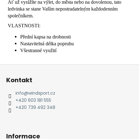
Ať už vyrážíte na výlet, do města nebo na dovolenou, tato
ledvinka se stane Vaším nepostradatelným každodenním
společníkem.
VLASTNOSTI:
Přední kapsa na drobnosti
Nastavitelná délka popruhu
Všestranné využití
Z
á
Kontakt
p
a
info
@
windsport.cz
t
+420 603 181 555
í
+420 739 492 348
Informace