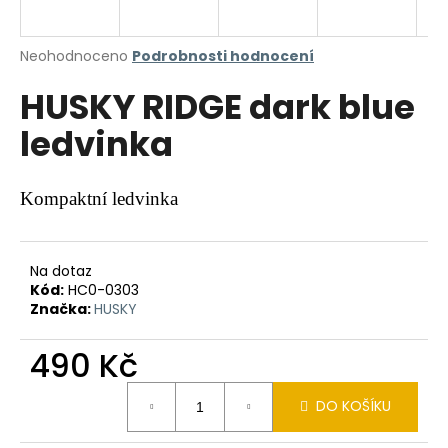
a
j
Průměrné
Neohodnoceno
Podrobnosti hodnocení
í
hodnocení
HUSKY RIDGE dark blue
produktu
t
je
?
ledvinka
0,0
z
5
hvězdiček.
Kompaktní ledvinka
HLEDAT
Na dotaz
Kód:
HC0-0303
Značka:
HUSKY
D
o
490 Kč
p
o
Měrná
r
DO KOŠÍKU
cena:
u