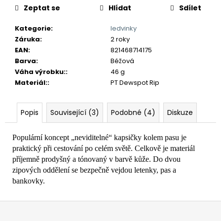
č
Zeptat se
Hlídat
Sdílet
u
j
Kategorie
:
ledvinky
e
Záruka
:
2 roky
m
EAN
:
821468714175
e
Barva
:
Béžová
Váha výrobku:
:
46 g
Materiál:
:
PT Dewspot Rip
Popis
Související (3)
Podobné (4)
Diskuze
Populární koncept „neviditelné“ kapsičky kolem pasu je
praktický při cestování po celém světě. Celkově je materiál
příjemně prodyšný a tónovaný v barvě kůže. Do dvou
zipových oddělení se bezpečně vejdou letenky, pas a
bankovky.
Z
á