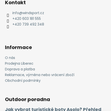
Kontakt
p
a
info
@
windsport.cz
t
+420 603 181 555
í
+420 739 492 348
Informace
O nás
Prodejna Liberec
Doprava a platba
Reklamace, výměna nebo vrácení zboží
Obchodní podmínky
Outdoor poradna
Jak vybrat turistické boty Asolo? Přehled