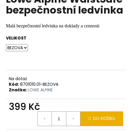
je
a
bezpečnostní ledvinka
0,0
z
j
5
í
hvězdiček.
Malá bezpečnostní ledvinka na doklady a cennosti
t
?
VELIKOST
HLEDAT
Na dotaz
Kód:
8701010.01-BEZOVA
Značka:
LOWE ALPINE
D
o
399 Kč
p
o
Měrná
DO KOŠÍKU
r
cena:
u