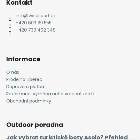
Kontakt
p
a
info
@
windsport.cz
t
+420 603 181 555
í
+420 739 492 348
Informace
O nás
Prodejna Liberec
Doprava a platba
Reklamace, výměna nebo vrácení zboží
Obchodní podmínky
Outdoor poradna
Jak vybrat turistické boty Asolo? Přehled