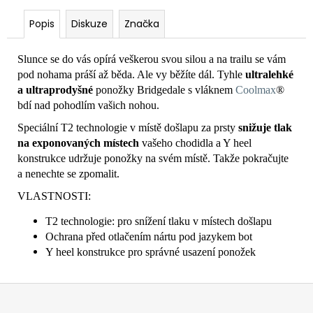
Popis
Diskuze
Značka
Slunce se do vás opírá veškerou svou silou a na trailu se vám
pod nohama práší až běda. Ale vy běžíte dál. Tyhle
ultralehké
a ultraprodyšné
ponožky Bridgedale s vláknem
Coolmax
®
bdí nad pohodlím vašich nohou.
Speciální T2 technologie v místě došlapu za prsty
snižuje tlak
na exponovaných místech
vašeho chodidla a Y heel
konstrukce udržuje ponožky na svém místě. Takže pokračujte
a nenechte se zpomalit.
VLASTNOSTI:
T2 technologie: pro snížení tlaku v místech došlapu
Ochrana před otlačením nártu pod jazykem bot
Y heel konstrukce pro správné usazení ponožek
Z
á