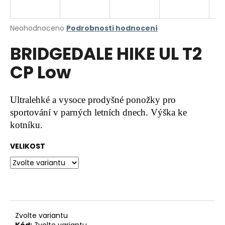
a
j
Průměrné
Neohodnoceno
Podrobnosti hodnocení
í
hodnocení
BRIDGEDALE HIKE UL T2
produktu
t
je
?
CP Low
0,0
z
5
hvězdiček.
Ultralehké a vysoce prodyšné ponožky pro
sportování v parných letních dnech. Výška ke
HLEDAT
kotníku.
VELIKOST
D
o
p
o
r
u
Zvolte variantu
Kód:
Zvolte variantu