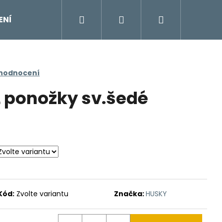
Hledat
Přihlášení
Nákupní
ENÍ
DOPLŇKY
Moje objednávka
Znač
košík
 hodnocení
 ponožky sv.šedé
Kód:
Zvolte variantu
Značka:
HUSKY