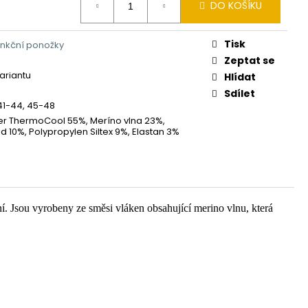
DO KOŠÍKU
Tisk
unkční ponožky
Zeptat se
variantu
Hlídat
Sdílet
41-44, 45-48
er ThermoCool 55%, Meríno vlna 23%,
d 10%, Polypropylen Siltex 9%, Elastan 3%
ní. Jsou vyrobeny ze směsi vláken obsahující merino vlnu, která