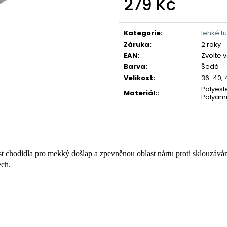
279 Kč
Měrná
cena:
Kategorie
:
lehké f
Záruka
:
2 roky
EAN
:
Zvolte 
Barva
:
Šedá
Velikost
:
36-40, 
Polyest
Materiál:
:
Polyami
ast chodidla pro mekký došlap a zpevněnou oblast nártu proti sklouzává
ech.