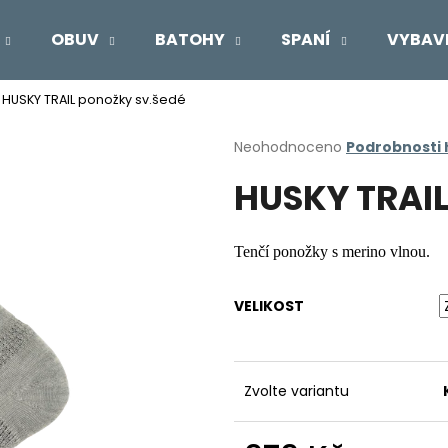
OBUV
BATOHY
SPANÍ
VYBAV
HUSKY TRAIL ponožky sv.šedé
Co potřebujete najít?
Průměrné
Neohodnoceno
Podrobnosti
hodnocení
HUSKY TRAIL
produktu
HLEDAT
je
0,0
z
Tenčí ponožky s merino vlnou.
5
Doporučujeme
hvězdiček.
VELIKOST
Zvolte variantu