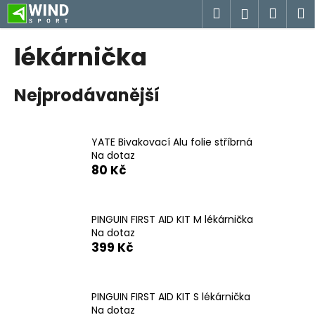
K
Přejít
Hledat
Náku
M
Přihlášen
na
o
obsah
Zpět
Zpět
košík
š
lékárnička
í
C
k
Nejprodávanější
o
p
o
YATE Bivakovací Alu folie stříbrná
t
Na dotaz
ř
80 Kč
e
b
u
PINGUIN FIRST AID KIT M lékárnička
Na dotaz
j
399 Kč
e
t
e
PINGUIN FIRST AID KIT S lékárnička
n
Na dotaz