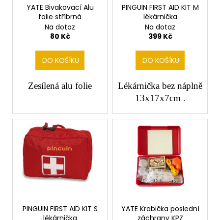
č
o
YATE Bivakovací Alu
PINGUIN FIRST AID KIT M
u
folie stříbrná
lékárnička
d
j
Na dotaz
Na dotaz
e
u
80 Kč
399 Kč
m
k
e
t
DO KOŠÍKU
DO KOŠÍKU
ů
Zesílená alu folie
Lékárnička bez náplně
13x17x7cm .
PINGUIN FIRST AID KIT S
YATE Krabička poslední
lékárnička
záchrany KPZ