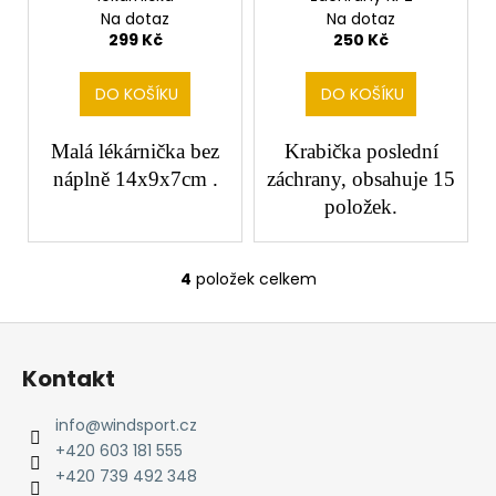
Na dotaz
Na dotaz
299 Kč
250 Kč
DO KOŠÍKU
DO KOŠÍKU
Malá lékárnička bez
Krabička poslední
náplně 14x9x7cm .
záchrany, obsahuje 15
položek.
4
položek celkem
O
v
Z
l
á
á
Kontakt
d
p
a
a
info
@
windsport.cz
c
t
+420 603 181 555
í
í
+420 739 492 348
p