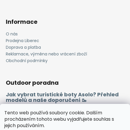
r
v
k
Informace
y
v
O nás
ý
Prodejna Liberec
p
i
Doprava a platba
s
Reklamace, výměna nebo vrácení zboží
u
Obchodní podmínky
Outdoor poradna
Jak vybrat turistické boty Asolo? Přehled
modelů a naše doporučení 🥾
Merino vlna 🐏
Tento web používá soubory cookie. Dalším
procházením tohoto webu vyjadřujete souhlas s
jejich používáním.