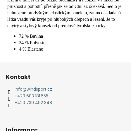
pružnost a pohodlí, přesně jak se od Chillaz očekává. Sedlo je
nahrazeno prodyšným, elastickým panelem, zatímco skládaná
látka vzadu vás kryje při hlubokých dřepech a lezení. Je to
chytrý a stylový kousek od prémiové tyrolské značky.
72 % Bavlna
24 % Polyester
4 % Elastane
Z
á
Kontakt
p
a
info
@
windsport.cz
t
+420 603 181 555
í
+420 739 492 348
Informace