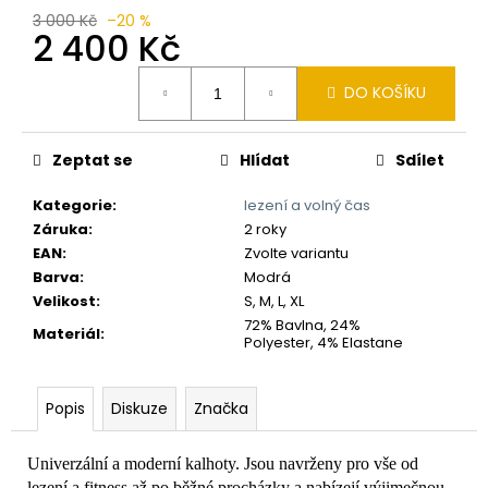
č
3 000 Kč
–20 %
u
2 400 Kč
j
e
Měrná
DO KOŠÍKU
m
cena:
e
Zeptat se
Hlídat
Sdílet
Kategorie
:
lezení a volný čas
Záruka
:
2 roky
EAN
:
Zvolte variantu
Barva
:
Modrá
Velikost
:
S, M, L, XL
72% Bavlna, 24%
Materiál
:
Polyester, 4% Elastane
Popis
Diskuze
Značka
Univerzální a moderní kalhoty. Jsou navrženy pro vše od
lezení a fitness až po běžné procházky a nabízejí výjimečnou