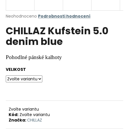
a
j
Průměrné
Neohodnoceno
Podrobnosti hodnocení
í
hodnocení
CHILLAZ Kufstein 5.0
produktu
t
je
?
denim blue
0,0
z
5
hvězdiček.
Pohodlné pánské kalhoty
HLEDAT
VELIKOST
D
o
p
Zvolte variantu
o
Kód:
Zvolte variantu
r
Značka:
CHILLAZ
u