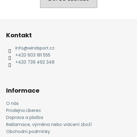
a
j
Z
í
á
t
Kontakt
p
?
a
info
@
windsport.cz
t
+420 603 181 555
í
+420 739 492 348
HLEDAT
Informace
D
o
O nás
p
Prodejna Liberec
o
Doprava a platba
r
Reklamace, výměna nebo vrácení zboží
u
Obchodní podmínky