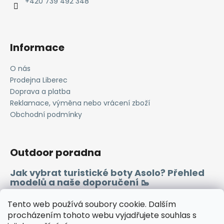
í
+420 739 492 348
Informace
O nás
Prodejna Liberec
Doprava a platba
Reklamace, výměna nebo vrácení zboží
Obchodní podmínky
Outdoor poradna
Jak vybrat turistické boty Asolo? Přehled
modelů a naše doporučení 🥾
Merino vlna 🐏
Tento web používá soubory cookie. Dalším
procházením tohoto webu vyjadřujete souhlas s