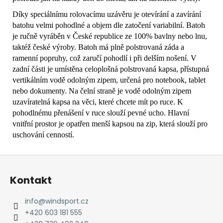
Díky speciálnímu rolovacímu uzávěru je otevírání a zavírání
batohu velmi pohodlné a objem dle zatočení variabilní. Batoh
je ručně vyráběn v České republice ze 100% bavlny nebo lnu,
taktéž české výroby. Batoh má plně polstrovaná záda a
ramenní popruhy, což zaručí pohodlí i při delším nošení. V
zadní části je umístěna celoplošná polstrovaná kapsa, přístupná
vertikálním vodě odolným zipem, určená pro notebook, tablet
nebo dokumenty. Na čelní straně je vodě odolným zipem
uzavíratelná kapsa na věci, které chcete mít po ruce. K
pohodlnému přenášení v ruce slouží pevné ucho. Hlavní
vnitřní prostor je opatřen menší kapsou na zip, která slouží pro
uschování cenností.
Z
á
Kontakt
p
a
info
@
windsport.cz
t
+420 603 181 555