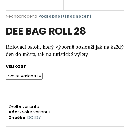
a
j
Průměrné
Neohodnoceno
Podrobnosti hodnocení
í
hodnocení
DEE BAG ROLL 28
produktu
t
je
?
0,0
z
Rolovací batoh, který výborně poslouží jak na každý
5
den do města, tak na turistické výlety
hvězdiček.
VELIKOST
HLEDAT
D
o
p
Zvolte variantu
o
Kód:
Zvolte variantu
r
Značka:
DOLDY
u