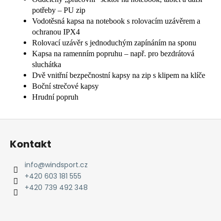
potřeby – PU zip
Vodotěsná kapsa na notebook s rolovacím uzávěrem a
ochranou IPX4
Rolovací uzávěr s jednoduchým zapínáním na sponu
Kapsa na ramenním popruhu – např. pro bezdrátová
sluchátka
Dvě vnitřní bezpečnostní kapsy na zip s klipem na klíče
Boční strečové kapsy
Hrudní popruh
Z
á
Kontakt
p
a
info
@
windsport.cz
t
+420 603 181 555
í
+420 739 492 348