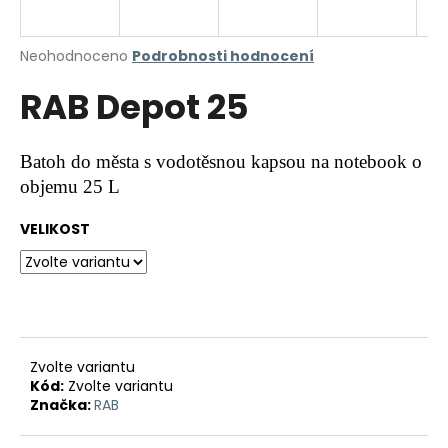
a
j
Průměrné
Neohodnoceno
Podrobnosti hodnocení
í
hodnocení
RAB Depot 25
produktu
t
je
?
0,0
z
Batoh do města s vodotěsnou kapsou na notebook o
5
objemu 25 L
hvězdiček.
VELIKOST
HLEDAT
D
o
p
Zvolte variantu
o
Kód:
Zvolte variantu
r
Značka:
RAB
u