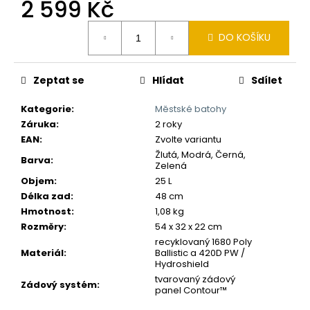
č
2 599 Kč
u
Měrná
j
DO KOŠÍKU
cena:
e
m
e
Zeptat se
Hlídat
Sdílet
Kategorie
:
Městské batohy
Záruka
:
2 roky
EAN
:
Zvolte variantu
Žlutá, Modrá, Černá,
Barva
:
Zelená
Objem
:
25 L
Délka zad
:
48 cm
Hmotnost
:
1,08 kg
Rozměry
:
54 x 32 x 22 cm
recyklovaný 1680 Poly
Materiál
:
Ballistic a 420D PW /
Hydroshield
tvarovaný zádový
Zádový systém
:
panel Contour™