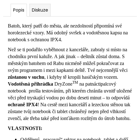
Popis
Diskuze
Batoh, který patří do města, ale nezdolností připomíná své
horolezecké vzory. Má odolný svršek a vodotěsnou kapsu na
notebook s ochranou IPX4.
Než se ti podařilo vyběhnout z kanceláře, zabraly si místo na
chodníku první kaluže. A jak jinak – deštník zůstal doma. S
městským batohem od Rabu nicméně můžeš pokračovat za
svým programem i mezi kapkami deště. Tvé nejcennější věci
zůstanou v suchu
, i kdyby tě kropili hasičským vozem.
TM
Vodotěsná přihrádka
DryZone
na patnáctipalcový
notebook prošla testováním, při kterém chránila uvnitř uložené
věci před tryskající vodou po dobu deseti minut – to odpovídá
ochraně IPX4
! Na cestě mezi kanceláří a lezeckou stěnou tak
zůstane tvůj notebook či tablet chráněný nejen před vlhkostí
zvenčí, ale třeba také před ionťákem rozlitým do útrob batohu.
VLASTNOSTI:
Oddělený „pracovní“ sektor na notebook, tablet a další