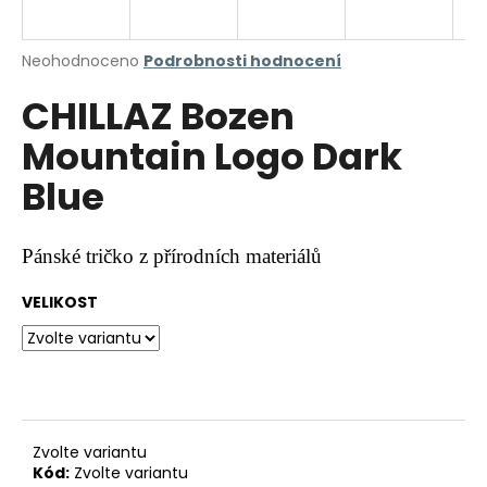
a
j
Průměrné
Neohodnoceno
Podrobnosti hodnocení
í
hodnocení
CHILLAZ Bozen
produktu
t
je
?
Mountain Logo Dark
0,0
z
Blue
5
hvězdiček.
HLEDAT
Pánské tričko z přírodních materiálů
VELIKOST
D
o
p
o
r
Zvolte variantu
u
Kód:
Zvolte variantu