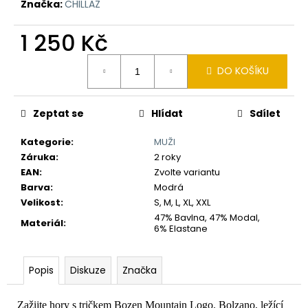
č
Značka:
CHILLAZ
u
j
1 250 Kč
e
Měrná
m
DO KOŠÍKU
cena:
e
Zeptat se
Hlídat
Sdílet
Kategorie
:
MUŽI
Záruka
:
2 roky
EAN
:
Zvolte variantu
Barva
:
Modrá
Velikost
:
S, M, L, XL, XXL
47% Bavlna, 47% Modal,
Materiál
:
6% Elastane
Popis
Diskuze
Značka
Zažijte hory s tričkem Bozen Mountain Logo. Bolzano, ležící