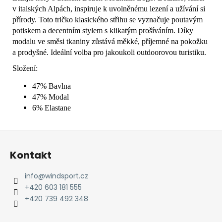
v italských Alpách, inspiruje k uvolněnému lezení a užívání si
přírody. Toto tričko klasického střihu se vyznačuje poutavým
potiskem a decentním stylem s klikatým prošíváním. Díky
modalu ve směsi tkaniny zůstává měkké, příjemné na pokožku
a prodyšné. Ideální volba pro jakoukoli outdoorovou turistiku.
Složení:
47% Bavlna
47% Modal
6% Elastane
Z
á
Kontakt
p
a
info
@
windsport.cz
t
+420 603 181 555
í
+420 739 492 348