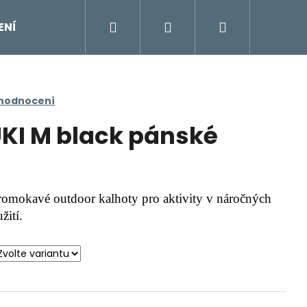
Hledat
Přihlášení
Nákupní
ENÍ
DOPLŇKY
Moje objednávka
Znač
košík
 hodnocení
KI M black pánské
romokavé outdoor kalhoty pro aktivity v náročných
žití.