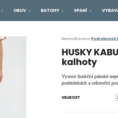
OBUV
BATOHY
SPANÍ
VYBAV
Co potřebujete najít?
Průměrné
Neohodnoceno
Podrobnosti
hodnocení
HUSKY KABU
produktu
HLEDAT
je
kalhoty
0,0
z
5
Doporučujeme
hvězdiček.
Vysoce funkční pánské nep
podmínkách a celoroční pou
VELIKOST