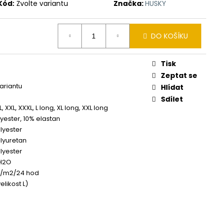
Kód:
Zvolte variantu
Značka:
HUSKY
DO KOŠÍKU
Tisk
Zeptat se
variantu
Hlídat
Sdílet
XL, XXL, XXXL, L long, XL long, XXL long
yester, 10% elastan
lyester
lyuretan
lyester
 H2O
g/m2/24 hod
elikost L)