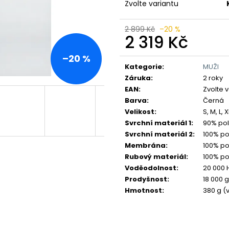
Zvolte variantu
2 899 Kč
–20 %
2 319 Kč
Měrná
–20 %
cena:
Kategorie
:
MUŽI
Záruka
:
2 roky
EAN
:
Zvolte 
Barva
:
Černá
Velikost
:
S, M, L, 
Svrchní materiál 1
:
90% pol
Svrchní materiál 2
:
100% po
Membrána
:
100% po
Rubový materiál
:
100% po
Voděodolnost
:
20 000
Prodyšnost
:
18 000 
Hmotnost
:
380 g (v