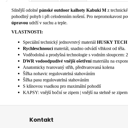
Silnější odolné
pánské
outdoor kalhoty Kabuki M
z technické
pohodlný pohyb i při celodenním nošení. Pro nepromokavost po
úpravou
udrží v suchu a teple.
VLASTNOSTI:
Speciální technický jednovrstvý materiál
HUSKY TECH
Rychleschnoucí
materiál, snadno odvádí vlhkost od těla.
Voděodolná a prodyšná technologie s vodním sloupcem: 20
DWR vodoodpudivé vnější ošetření
materiálu na expono
Anatomicky tvarovaný střih, předtvarovaná kolena
Šířka nohavic regulovatelná stahováním
Šířka pasu regulovatelná stahováním
S klínovou vsadkou pro maximální pohodlí
KAPSY: vnější boční se zipem | vnější na stehně se zipem 
Z
á
Kontakt
p