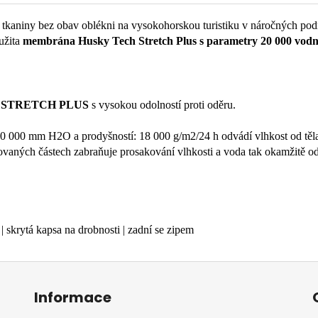
 tkaniny bez obav oblékni na vysokohorskou turistiku v náročných pod
užita
membrána Husky Tech Stretch Plus s parametry 20 000 vodn
 STRETCH PLUS
s vysokou odolností proti oděru.
 000 mm H2O a prodyšností: 18 000 g/m2/24 h odvádí vlhkost od těla a
vaných částech zabraňuje prosakování vlhkosti a voda tak okamžitě od
| skrytá kapsa na drobnosti | zadní se zipem
Informace