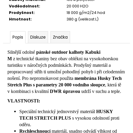
Voděodolnost
:
20 000 H2O
Prodyšnost
:
18 000 g/m2/24 hod
Hmotnost
:
380 g (velikost L)
Popis
Diskuze
Značka
Silnější odolné
pánské
outdoor kalhoty Kabuki
M
z technické tkaniny bez obav oblékni na vysokohorskou
turistiku v náročných podmínkách. Prodyšný materiál a
propracovaný střih ti umožní pohodlný pohyb i při celodenním
nošení. Pro nepromokavost použita
membrána Husky Tech
Stretch Plus s parametry 20 000 vodního sloupce
, která tě
v kombinaci s kvalitní
DWR úpravou
udrží v suchu a teple.
VLASTNOSTI:
Speciální technický jednovrstvý materiál
HUSKY
TECH STRETCH PLUS
s vysokou odolností proti
oděru.
Rychleschnoucí
materiál, snadno odvádí vlhkost od