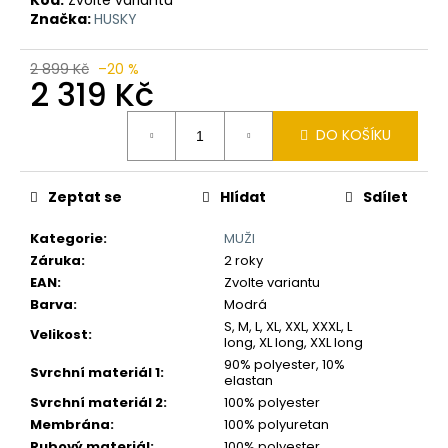
č
Značka:
HUSKY
u
j
e
2 899 Kč
–20 %
2 319 Kč
m
e
Měrná
DO KOŠÍKU
cena:
Zeptat se
Hlídat
Sdílet
Kategorie
:
MUŽI
Záruka
:
2 roky
EAN
:
Zvolte variantu
Barva
:
Modrá
S, M, L, XL, XXL, XXXL, L
Velikost
:
long, XL long, XXL long
90% polyester, 10%
Svrchní materiál 1
:
elastan
Svrchní materiál 2
:
100% polyester
Membrána
:
100% polyuretan
Rubový materiál
:
100% polyester