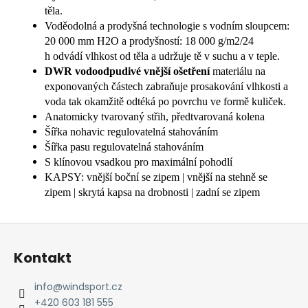
těla.
Voděodolná a prodyšná technologie s vodním sloupcem:
20 000 mm H2O a prodyšností: 18 000 g/m2/24
h odvádí vlhkost od těla a udržuje tě v suchu a v teple.
DWR vodoodpudivé vnější ošetření
materiálu na
exponovaných částech zabraňuje prosakování vlhkosti a
voda tak okamžitě odtéká po povrchu ve formě kuliček.
Anatomicky tvarovaný střih, předtvarovaná kolena
Šířka nohavic regulovatelná stahováním
Šířka pasu regulovatelná stahováním
S klínovou vsadkou pro maximální pohodlí
KAPSY: vnější boční se zipem | vnější na stehně se
zipem | skrytá kapsa na drobnosti | zadní se zipem
Z
á
Kontakt
p
a
info
@
windsport.cz
t
+420 603 181 555