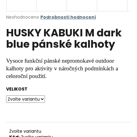
a
j
Průměrné
Neohodnoceno
Podrobnosti hodnocení
í
hodnocení
HUSKY KABUKI M dark
produktu
t
je
?
blue pánské kalhoty
0,0
z
5
hvězdiček.
Vysoce funkční pánské nepromokavé outdoor
kalhoty pro aktivity v náročných podmínkách a
HLEDAT
celoroční použití.
VELIKOST
D
o
p
o
r
u
Zvolte variantu
Kód:
Zvolte variantu