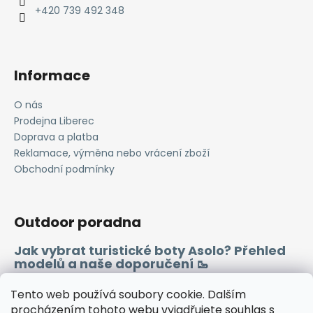
í
+420 739 492 348
Informace
O nás
Prodejna Liberec
Doprava a platba
Reklamace, výměna nebo vrácení zboží
Obchodní podmínky
Outdoor poradna
Jak vybrat turistické boty Asolo? Přehled
modelů a naše doporučení 🥾
Merino vlna 🐏
Tento web používá soubory cookie. Dalším
procházením tohoto webu vyjadřujete souhlas s