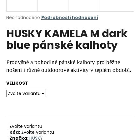
a
j
Průměrné
Neohodnoceno
Podrobnosti hodnocení
í
hodnocení
HUSKY KAMELA M dark
produktu
t
je
?
blue pánské kalhoty
0,0
z
5
hvězdiček.
Prodyšné a pohodlné pánské kalhoty pro běžné
nošení i různé outdoorové aktivity v teplém období.
HLEDAT
VELIKOST
D
o
p
o
r
Zvolte variantu
Kód:
Zvolte variantu
u
Značka:
HUSKY