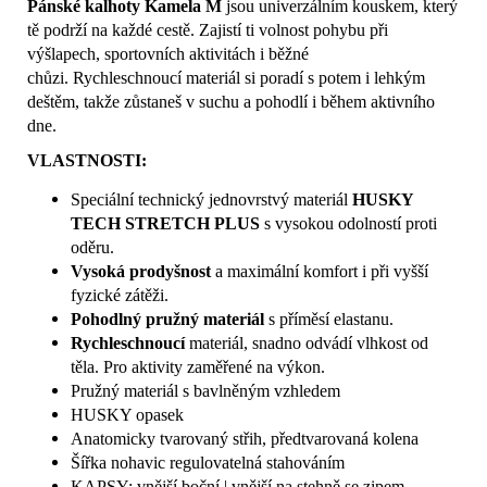
Pánské kalhoty Kamela M
jsou univerzálním kouskem, který
tě podrží na každé cestě. Zajistí ti volnost pohybu při
výšlapech, sportovních aktivitách i běžné
chůzi. Rychleschnoucí materiál si poradí s potem i lehkým
deštěm, takže zůstaneš v suchu a pohodlí i během aktivního
dne.
VLASTNOSTI:
Speciální technický jednovrstvý materiál
HUSKY
TECH STRETCH PLUS
s vysokou odolností proti
oděru.
Vysoká prodyšnost
a maximální komfort i při vyšší
fyzické zátěži.
Pohodlný
pružný materiál
s příměsí elastanu.
Rychleschnoucí
materiál, snadno odvádí vlhkost od
těla. Pro aktivity zaměřené na výkon.
Pružný materiál s bavlněným vzhledem
HUSKY opasek
Anatomicky tvarovaný střih, předtvarovaná kolena
Šířka nohavic regulovatelná stahováním
KAPSY: vnější boční | vnější na stehně se zipem