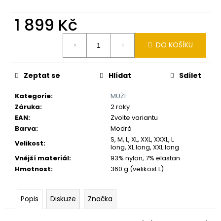
č
u
1 899 Kč
j
e
Měrná
m
DO KOŠÍKU
cena:
e
Zeptat se
Hlídat
Sdílet
Kategorie
:
MUŽI
Záruka
:
2 roky
EAN
:
Zvolte variantu
Barva
:
Modrá
S, M, L, XL, XXL, XXXL, L
Velikost
:
long, XL long, XXL long
Vnější materiál
:
93% nylon, 7% elastan
Hmotnost
:
360 g (velikost L)
Popis
Diskuze
Značka