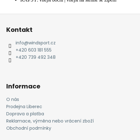
Z
á
Kontakt
p
a
info
@
windsport.cz
t
+420 603 181 555
í
+420 739 492 348
Informace
O nás
Prodejna Liberec
Doprava a platba
Reklamace, výměna nebo vrácení zboží
Obchodní podmínky