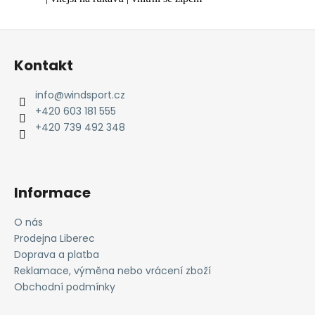
Z
á
Kontakt
p
a
info
@
windsport.cz
t
+420 603 181 555
í
+420 739 492 348
Informace
O nás
Prodejna Liberec
Doprava a platba
Reklamace, výměna nebo vrácení zboží
Obchodní podmínky