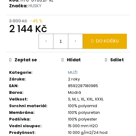
č
Značka:
HUSKY
u
j
e
3 899 Kč
–45 %
2 144 Kč
m
e
Měrná
DO KOŠÍKU
cena:
Zeptat se
Hlídat
Sdílet
Kategorie
:
MUŽI
Záruka
:
2 roky
EAN
:
8592287180985
Barva
:
Modrá
Velikost
:
S, M, L, XL, XXL, XXXL
Svrchní materiál
:
100% polyamid
Membrána
:
100% polyuretan
Podšívka
:
100% polyester
Vodní sloupec
:
15 000 mm H2O
Prodyšnost
:
10 000 g/m2/24 hod