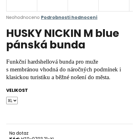
a
j
Průměrné
Neohodnoceno
Podrobnosti hodnocení
í
hodnocení
HUSKY NICKIN M blue
produktu
t
je
?
pánská bunda
0,0
z
5
hvězdiček.
Funkční hardshellová bunda pro muže
s membránou vhodná do náročných podmínek i
HLEDAT
klasickou turistiku a běžné nošení do města.
VELIKOST
D
o
p
o
r
u
Na dotaz
Kód:
HT0-0703.21-XL