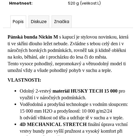
Hmotnost
:
520 g (velikost L)
Popis
Diskuze
Značka
Pánská bunda Nickin M
s kapucí je stylovou novinkou, která
ti ve skříni dlouho ležet nebude. Zvládne s tebou celý den i v
náročných horských podmínkách, rovněž tak ji klidně oblékni
na kolo, běhání, ale i procházku do lesa či do města.
Tento vysoce pohodlný, nepromokavý a větruodolný model ti
umožní vždy a všude pohodlný pohyb v suchu a teple.
VLASTNOSTI:
Odolný 2-vrstvý
materiál HUSKY TECH 15 000
pro
využití i v náročných podmínkách.
Voděodolná a prodyšná technologie s vodním sloupcem:
15 000 mm H2O a prodyšností: 10 000 g/m2/24
h odvádí vlhkost od těla a udržuje tě v suchu a v teple.
4D MECHANICAL STRETCH
finální úprava vrchní
vrstvy bundy pro vyšší pružnost a vysoký komfort při