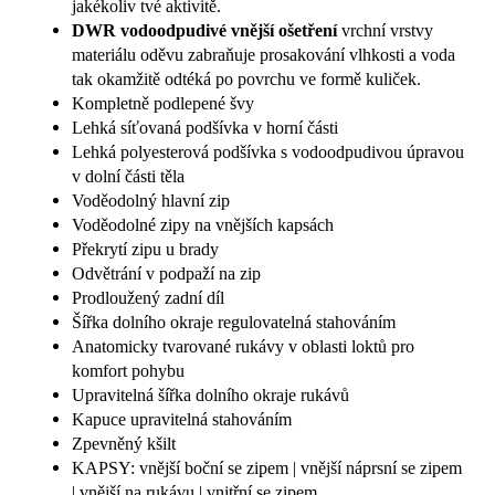
jakékoliv tvé aktivitě.
DWR vodoodpudivé vnější ošetření
vrchní vrstvy
materiálu oděvu zabraňuje prosakování vlhkosti a voda
tak okamžitě odtéká po povrchu ve formě kuliček.
Kompletně podlepené švy
Lehká síťovaná podšívka v horní části
Lehká polyesterová podšívka s vodoodpudivou úpravou
v dolní části těla
Voděodolný hlavní zip
Voděodolné zipy na vnějších kapsách
Překrytí zipu u brady
Odvětrání v podpaží na zip
Prodloužený zadní díl
Šířka dolního okraje regulovatelná stahováním
Anatomicky tvarované rukávy v oblasti loktů pro
komfort pohybu
Upravitelná šířka dolního okraje rukávů
Kapuce upravitelná stahováním
Zpevněný kšilt
KAPSY: vnější boční se zipem | vnější náprsní se zipem
| vnější na rukávu | vnitřní se zipem