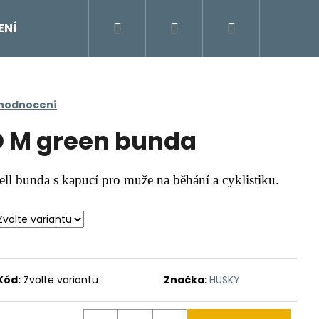
Hledat
Přihlášení
Nákupní
ENÍ
DOPLŇKY
Moje objednávka
Znač
košík
 hodnocení
O M green bunda
ll bunda s kapucí pro muže na běhání a cyklistiku.
Kód:
Zvolte variantu
Značka:
HUSKY