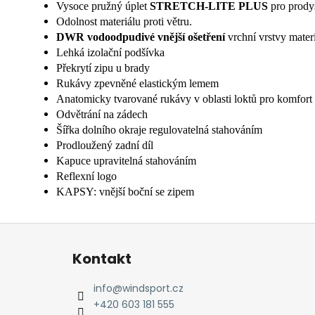
Vysoce pružný úplet
STRETCH-LITE PLUS
pro prody
Odolnost materiálu proti větru.
DWR vodoodpudivé vnější ošetření
vrchní vrstvy mater
Lehká izolační podšívka
Překrytí zipu u brady
Rukávy zpevněné elastickým lemem
Anatomicky tvarované rukávy v oblasti loktů pro komfor
Odvětrání na zádech
Šířka dolního okraje regulovatelná stahováním
Prodloužený zadní díl
Kapuce upravitelná stahováním
Reflexní logo
KAPSY: vnější boční se zipem
Z
á
Kontakt
p
a
info
@
windsport.cz
t
+420 603 181 555