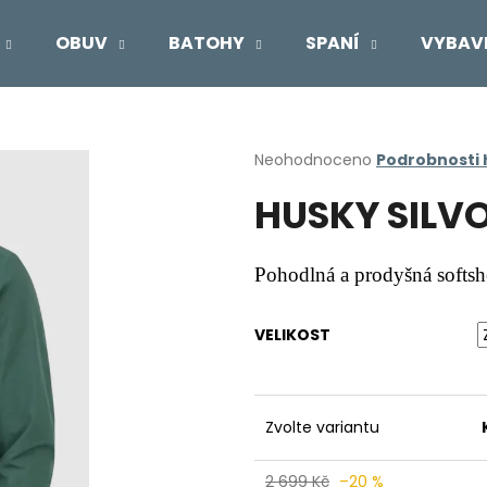
OBUV
BATOHY
SPANÍ
VYBAV
Co potřebujete najít?
Průměrné
Neohodnoceno
Podrobnosti
hodnocení
HUSKY SILV
produktu
HLEDAT
je
0,0
z
Pohodlná a prodyšná softshe
5
Doporučujeme
hvězdiček.
VELIKOST
Zvolte variantu
2 699 Kč
–20 %