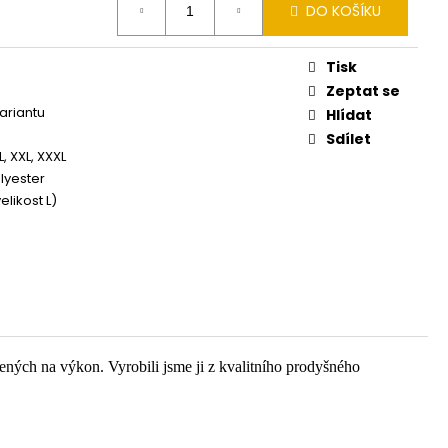
DO KOŠÍKU
Tisk
Zeptat se
variantu
Hlídat
Sdílet
XL, XXL, XXXL
lyester
elikost L)
řených na výkon. Vyrobili jsme ji z kvalitního prodyšného