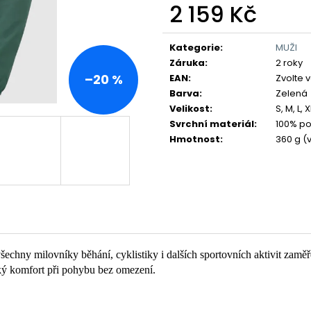
2 159 Kč
Měrná
cena:
Kategorie
:
MUŽI
Záruka
:
2 roky
–20 %
EAN
:
Zvolte 
Barva
:
Zelená
Velikost
:
S, M, L, 
Svrchní materiál
:
100% po
Hmotnost
:
360 g (v
šechny milovníky běhání, cyklistiky i dalších sportovních aktivit zamě
soký komfort při pohybu bez omezení.