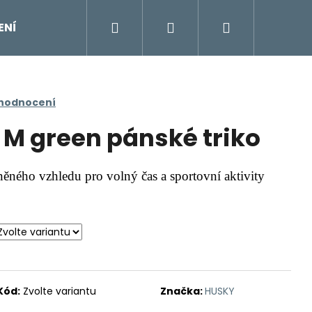
Hledat
Přihlášení
Nákupní
ENÍ
DOPLŇKY
Moje objednávka
Znač
košík
 hodnocení
M green pánské triko
ěného vzhledu pro volný čas a sportovní aktivity
Kód:
Zvolte variantu
Značka:
HUSKY