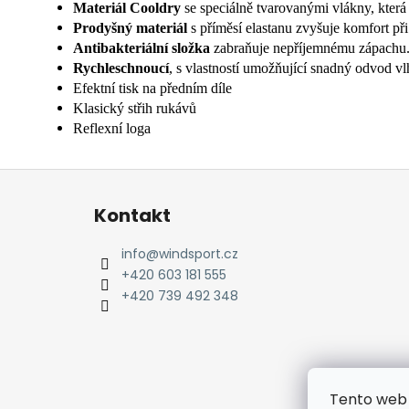
Materiál Cooldry
se speciálně tvarovanými vlákny, kter
Prodyšný materiál
s příměsí elastanu zvyšuje komfort při 
Antibakteriální složka
zabraňuje nepříjemnému zápachu
Rychleschnoucí
, s vlastností umožňující snadný odvod vlh
Efektní tisk na předním díle
Klasický střih rukávů
Reflexní loga
Z
á
Kontakt
p
a
info
@
windsport.cz
t
+420 603 181 555
í
+420 739 492 348
Tento web 