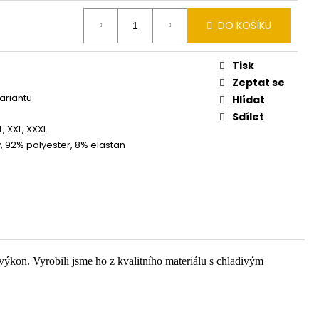
DO KOŠÍKU
Tisk
Zeptat se
variantu
Hlídat
Sdílet
XL, XXL, XXXL
, 92% polyester, 8% elastan
ýkon. Vyrobili jsme ho z kvalitního materiálu s chladivým