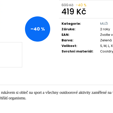
699 Kč
–40 %
419 Kč
Měrná
cena:
Kategorie
:
MUŽI
–40 %
Záruka
:
2 roky
EAN
:
Zvolte 
Barva
:
Zelená
Velikost
:
S, M, L, 
Svrchní materiál
:
Cooldry
rukávem si obleč na sport a všechny outdoorové aktivity zaměřené na v
ehřátí organismu.