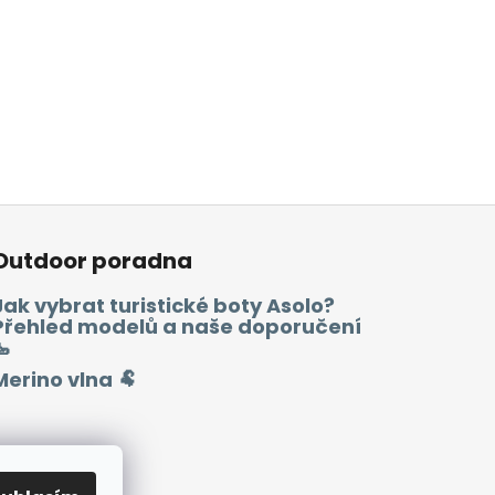
Outdoor poradna
Jak vybrat turistické boty Asolo?
Přehled modelů a naše doporučení
🥾
Merino vlna 🐏