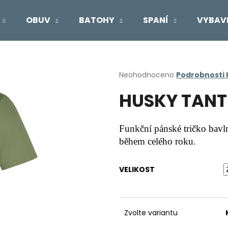
OBUV
BATOHY
SPANÍ
VYBAV
Co potřebujete najít?
Průměrné
Neohodnoceno
Podrobnosti
hodnocení
HUSKY TANT 
produktu
HLEDAT
je
0,0
z
Funkční pánské tričko bavln
5
Doporučujeme
během celého roku.
hvězdiček.
VELIKOST
Zvolte variantu