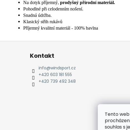
Na dotyk příjemný,
prodyšný přírodní materiál.
Pohodlné při celodenním nošení.
Snadná údržba.
Klasický střih rukávů
Příjemný kvalitní materiál - 100% bavlna
Z
á
Kontakt
p
a
info
@
windsport.cz
t
+420 603 181 555
í
+420 739 492 348
Tento web 
procházení
souhlas s j