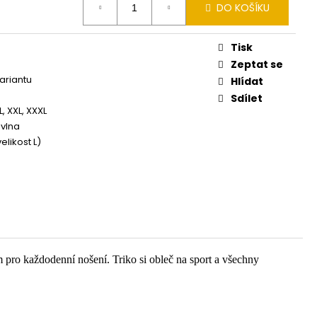
DO KOŠÍKU
Tisk
Zeptat se
variantu
Hlídat
Sdílet
XL, XXL, XXXL
vlna
elikost L)
m pro každodenní nošení. Triko si obleč na sport a všechny