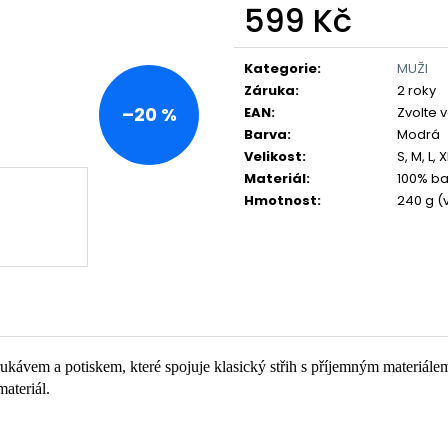
599 Kč
Měrná
cena:
Kategorie
:
MUŽI
Záruka
:
2 roky
–20 %
EAN
:
Zvolte 
Barva
:
Modrá
Velikost
:
S, M, L, 
Materiál
:
100% ba
Hmotnost
:
240 g (v
rukávem a potiskem, které spojuje klasický střih s příjemným materiále
materiál.