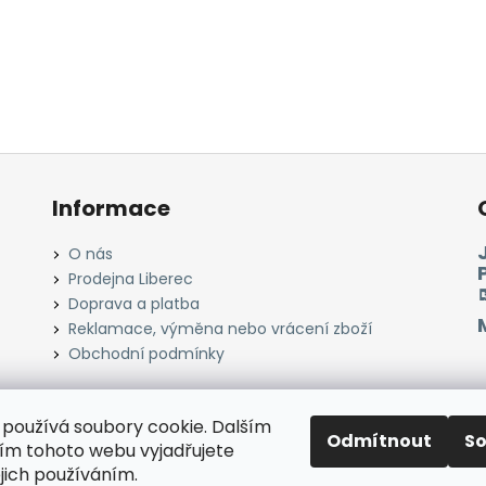
Informace
O nás
Prodejna Liberec
Doprava a platba
Reklamace, výměna nebo vrácení zboží
Obchodní podmínky
používá soubory cookie. Dalším
Odmítnout
S
Instagram
Facebook
Heureka.cz
Zboží.cz
m tohoto webu vyjadřujete
ejich používáním.