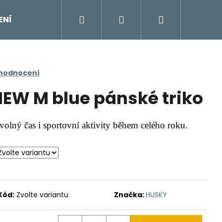
Hledat
Přihlášení
Nákupní
ENÍ
DOPLŇKY
Moje objednávka
Znač
košík
 hodnocení
IEW M blue pánské triko
volný čas i sportovní aktivity během celého roku.
Kód:
Zvolte variantu
Značka:
HUSKY