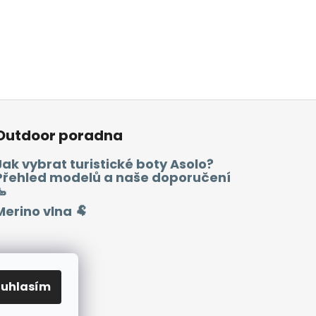
Outdoor poradna
Jak vybrat turistické boty Asolo?
Přehled modelů a naše doporučení
🥾
Merino vlna 🐏
ouhlasím