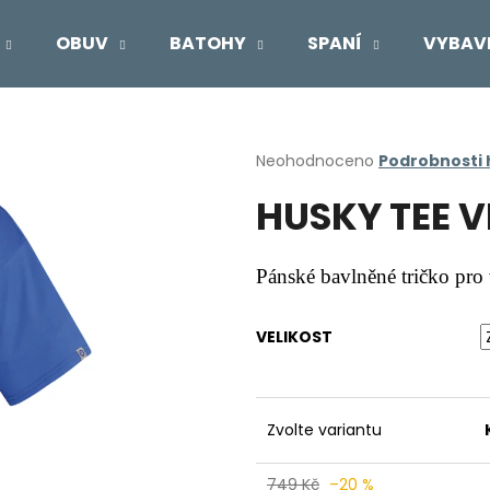
OBUV
BATOHY
SPANÍ
VYBAV
Co potřebujete najít?
Průměrné
Neohodnoceno
Podrobnosti
hodnocení
HUSKY TEE V
produktu
HLEDAT
je
0,0
z
Pánské bavlněné tričko pro 
5
Doporučujeme
hvězdiček.
VELIKOST
Zvolte variantu
749 Kč
–20 %