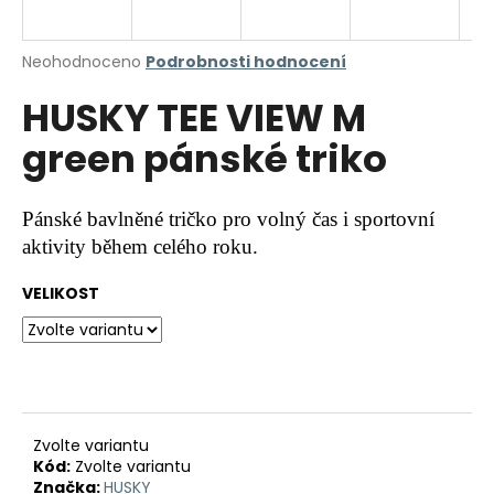
a
j
Průměrné
Neohodnoceno
Podrobnosti hodnocení
í
hodnocení
HUSKY TEE VIEW M
produktu
t
je
?
green pánské triko
0,0
z
5
hvězdiček.
Pánské bavlněné tričko pro volný čas i sportovní
aktivity během celého roku.
HLEDAT
VELIKOST
D
o
p
o
r
Zvolte variantu
Kód:
Zvolte variantu
u
Značka:
HUSKY