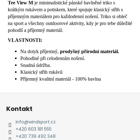
Tee View M
je minimalistické pánské bavlněné triko s
krátkým rukávem a potiskem, které spojuje klasický střih s
příjemným materiálem pro každodenní nošení. Triko si obleč
na sport a všechny outdoorové aktivity, kdy je pro tebe důležité
pohodlí a příjemný materiál.
VLASTNOSTI:
Na dotyk příjemný,
prodyšný přírodní materiál.
Pohodlné při celodenním nošení.
Snadná údržba.
Klasický střih rukávů
Příjemný kvalitní materiál - 100% bavlna
Z
á
Kontakt
p
a
info
@
windsport.cz
t
+420 603 181 555
í
+420 739 492 348