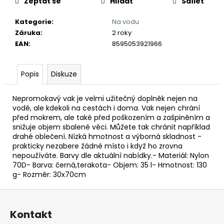
č
Zeptat se
Hlídat
Sdílet
u
j
Kategorie
:
Na vodu
e
Záruka
:
2 roky
m
EAN
:
8595053921966
e
Popis
Diskuze
Nepromokavý vak je velmi užitečný doplněk nejen na
vodě, ale kdekoli na cestách i doma. Vak nejen chrání
před mokrem, ale také před poškozením a zašpiněním a
snižuje objem sbalené věci. Můžete tak chránit například
drahé oblečení. Nízká hmotnost a výborná skladnost -
prakticky nezabere žádné místo i když ho zrovna
nepoužíváte. Barvy dle aktuální nabídky.- Materiál: Nylon
70D- Barva: černá,terakota- Objem: 35 l- Hmotnost: 130
g- Rozměr: 30x70cm
Z
á
Kontakt
p