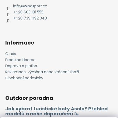
a
info
@
windsport.cz
t
+420 603 181 555
í
+420 739 492 348
Informace
O nás
Prodejna Liberec
Doprava a platba
Reklamace, výměna nebo vrácení zboží
Obchodní podmínky
Outdoor poradna
Jak vybrat turistické boty Asolo? Přehled
modelů a naše doporučení 🥾