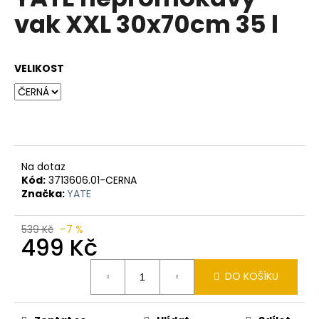
je
a
vak XXL 30x70cm 35 l
0,0
z
j
5
í
hvězdiček.
VELIKOST
t
?
HLEDAT
Na dotaz
Kód:
3713606.01-CERNA
Značka:
YATE
D
539 Kč
–7 %
499 Kč
o
p
Měrná
o
DO KOŠÍKU
cena:
r
u