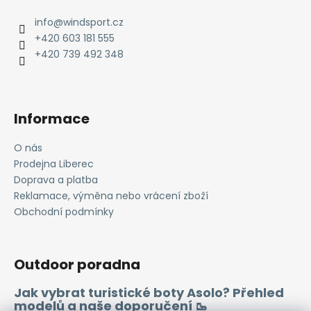
p
č
u
a
info
@
windsport.cz
j
t
+420 603 181 555
e
í
+420 739 492 348
m
e
Informace
O nás
Prodejna Liberec
Doprava a platba
Reklamace, výměna nebo vrácení zboží
Obchodní podmínky
Outdoor poradna
Jak vybrat turistické boty Asolo? Přehled
modelů a naše doporučení 🥾