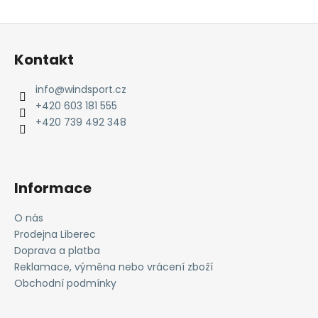
Z
á
Kontakt
p
a
info
@
windsport.cz
t
+420 603 181 555
í
+420 739 492 348
Informace
O nás
Prodejna Liberec
Doprava a platba
Reklamace, výměna nebo vrácení zboží
Obchodní podmínky