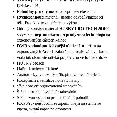
fyzické zátěži.
Pohodlný pružný materiál
s příměsí elastanu.
Rychleschnoucí
materiál, snadno odvádí vlhkost od
těla. Pro aktivity zaměřené na výkon.
Odolný 3-vrstvý materiál
HUSKY PRO TECH 20 000
s vysokou
nepromokavou a prodyšnou technologií
na
exponovaných částech kalhot.
DWR vodoodpudivé vnější ošetření
materiálu na
exponovaných částech zabraňuje prosakování vlhkosti a
voda tak okamžitě odtéká po povrchu ve formě kuliček.
HUSKY opasek
Háček k uchycení k botě
Anatomicky tvarovaný střih, předtvarovaná kolena
Rozepínání a ventilace nohavic na zip
Šřka nohavic regulovatelná stahováním
Šířka pasu regulovatelná stahováním
S klínovou vsadkou pro maximální pohodlí
KAPSY: vnější boční se zipem, vnější na stehně se
zipem, skrytá kapsa na drobnosti