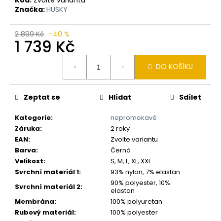
č
Značka:
HUSKY
u
j
e
2 899 Kč
–40 %
1 739 Kč
m
e
Měrná
DO KOŠÍKU
cena:
Zeptat se
Hlídat
Sdílet
Kategorie
:
nepromokavé
Záruka
:
2 roky
EAN
:
Zvolte variantu
Barva
:
Černá
Velikost
:
S, M, L, XL, XXL
Svrchní materiál 1
:
93% nylon, 7% elastan
90% polyester, 10%
Svrchní materiál 2
:
elastan
Membrána
:
100% polyuretan
Rubový materiál
:
100% polyester