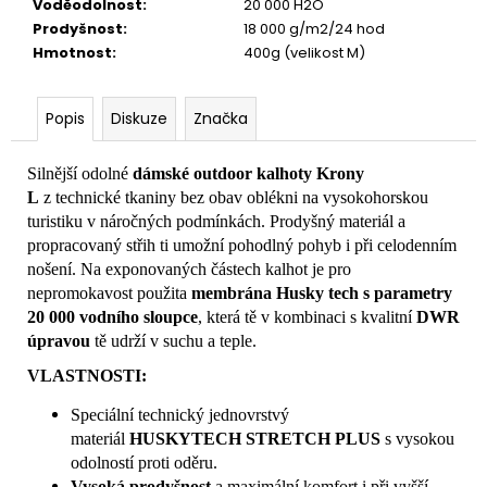
Voděodolnost
:
20 000 H2O
Prodyšnost
:
18 000 g/m2/24 hod
Hmotnost
:
400g (velikost M)
Popis
Diskuze
Značka
Silnější odolné
dámské
outdoor kalhoty Krony
L
z technické tkaniny bez obav oblékni na vysokohorskou
turistiku v náročných podmínkách. Prodyšný materiál a
propracovaný střih ti umožní pohodlný pohyb i při celodenním
nošení. Na exponovaných částech kalhot je pro
nepromokavost použita
membrána Husky tech s parametry
20 000 vodního sloupce
, která tě v kombinaci s kvalitní
DWR
úpravou
tě udrží v suchu a teple.
VLASTNOSTI:
Speciální technický jednovrstvý
materiál
HUSKYTECH STRETCH PLUS
s vysokou
odolností proti oděru.
Vysoká prodyšnost
a maximální komfort i při vyšší