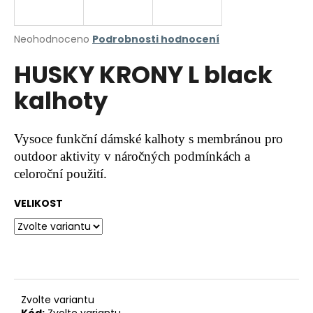
a
j
Průměrné
Neohodnoceno
Podrobnosti hodnocení
í
hodnocení
HUSKY KRONY L black
produktu
t
je
?
kalhoty
0,0
z
5
hvězdiček.
Vysoce funkční dámské kalhoty s membránou pro
outdoor aktivity v náročných podmínkách a
HLEDAT
celoroční použití.
VELIKOST
D
o
p
o
r
u
Zvolte variantu
Kód:
Zvolte variantu