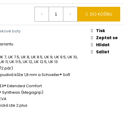
DO KOŠÍKU
Tisk
rekové boty
Zeptat se
variantu
Hlídat
Sdílet
K 7, UK 7.5, UK 8, UK 8.5, UK 9, UK 9.5, UK 10,
UK 11, UK 11.5, UK 12, UK 12.5, UK 13
/2 pár)
udivá kůže 1,8 mm a Schoeller® Soft
EX® Extended Comfort
 Synthesis (Megagrip)
EVA
cká Lite 2 plus