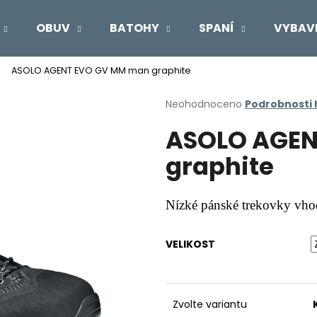
OBUV
BATOHY
SPANÍ
VYBAV
ASOLO AGENT EVO GV MM man graphite
Co potřebujete najít?
Průměrné
Neohodnoceno
Podrobnosti
hodnocení
ASOLO AGEN
produktu
HLEDAT
je
graphite
0,0
z
5
Doporučujeme
hvězdiček.
Nízké pánské trekovky vho
VELIKOST
Zvolte variantu