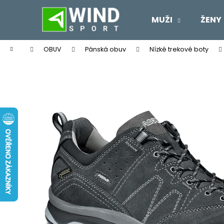
K
Přejít
na
o
MUŽI
ŽENY
obsah
Zpět
Zpět
š
do
do
í
Domů
OBUV
Pánská obuv
Nízké trekové boty
k
obchodu
obchodu