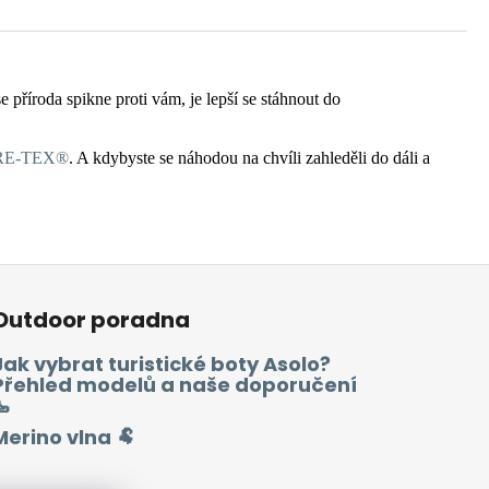
 příroda spikne proti vám, je lepší se stáhnout do
RE-TEX®
. A kdybyste se náhodou na chvíli zahleděli do dáli a
Outdoor poradna
Jak vybrat turistické boty Asolo?
Přehled modelů a naše doporučení
🥾
Merino vlna 🐏