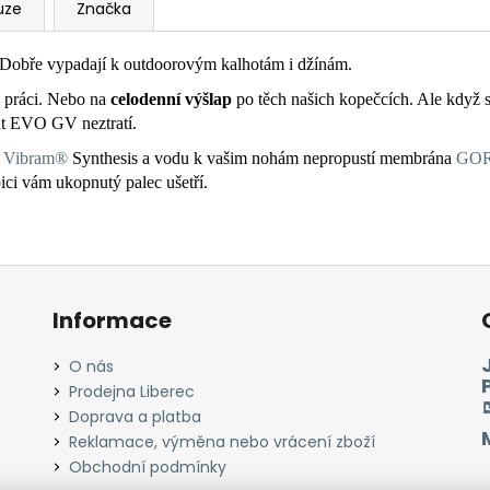
uze
Značka
ě. Dobře vypadají k outdoorovým kalhotám i džínám.
o práci. Nebo na
celodenní výšlap
po těch našich kopečcích. Ale když se
ent EVO GV neztratí.
í
Vibram®
Synthesis a vodu k vašim nohám nepropustí membrána
GO
ici vám ukopnutý palec ušetří.
Informace
O nás
Prodejna Liberec
Doprava a platba
Reklamace, výměna nebo vrácení zboží
Obchodní podmínky