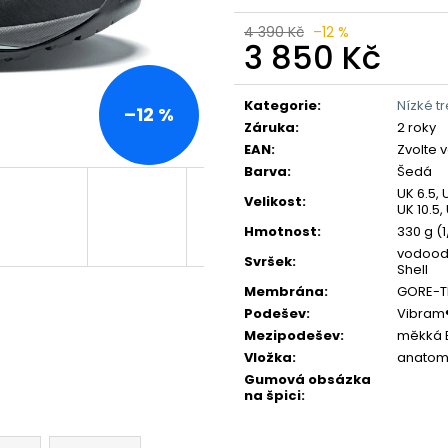
4 390 Kč
–12 %
3 850 Kč
Měrná
cena:
Kategorie
:
Nízké t
–12 %
Záruka
:
2 roky
EAN
:
Zvolte 
Barva
:
Šedá
UK 6.5, U
Velikost
:
UK 10.5, 
Hmotnost
:
330 g (1
vodoodp
Svršek
:
Shell
Membrána
:
GORE-T
Podešev
:
Vibram®
Mezipodešev
:
měkká 
Vložka
:
anatomi
Gumová obsázka
na špici
: