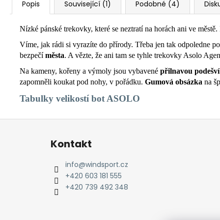
Popis
Související (1)
Podobné (4)
Disk
Nízké pánské trekovky, které se neztratí na horách ani ve měst
Víme, jak rádi si vyrazíte do přírody. Třeba jen tak odpoledne p
bezpečí
města
. A vězte, že ani tam se tyhle trekovky Asolo Ag
Na kameny, kořeny a výmoly jsou vybavené
přilnavou podešv
zapomněli koukat pod nohy, v pořádku.
Gumová obsázka
na šp
Tabulky
velikostí bot ASOLO
Z
á
Kontakt
p
a
info
@
windsport.cz
t
+420 603 181 555
í
+420 739 492 348