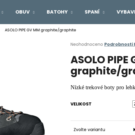
OBUV
BATOHY
SPANÍ
VYBAV
ASOLO PIPE GV MM graphite/graphite
Co potřebujete najít?
Průměrné
Neohodnoceno
Podrobnosti
hodnocení
ASOLO PIPE
produktu
HLEDAT
je
graphite/gr
0,0
z
5
Doporučujeme
hvězdiček.
Nízké trekové boty pro leh
VELIKOST
Zvolte variantu