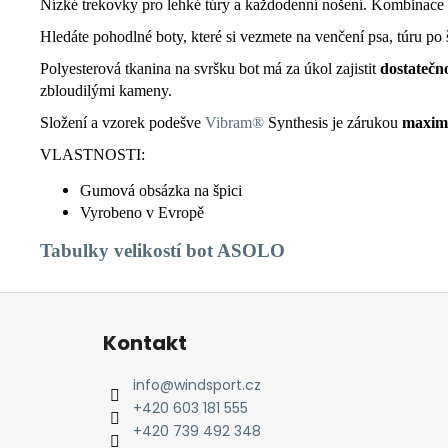
Nízké trekovky pro lehké túry a každodenní nošení. Kombinac
Hledáte pohodlné boty, které si vezmete na venčení psa, túru 
Polyesterová tkanina na svršku bot má za úkol zajistit
dostatečn
zbloudilými kameny.
Složení a vzorek podešve
Vibram®
Synthesis je zárukou
maximá
VLASTNOSTI:
Gumová obsázka na špici
Vyrobeno v Evropě
Tabulky
velikostí bot ASOLO
Z
á
Kontakt
p
a
info
@
windsport.cz
t
+420 603 181 555
í
+420 739 492 348