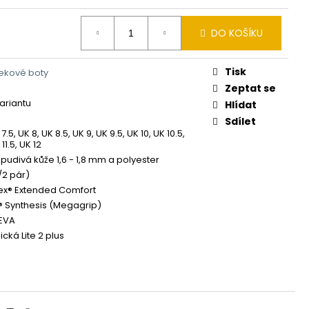
DO KOŠÍKU
Tisk
rekové boty
Zeptat se
variantu
Hlídat
Sdílet
7.5, UK 8, UK 8.5, UK 9, UK 9.5, UK 10, UK 10.5,
 11.5, UK 12
udivá kůže 1,6 - 1,8 mm a polyester
/2 pár)
ex® Extended Comfort
 Synthesis (Megagrip)
EVA
cká Lite 2 plus