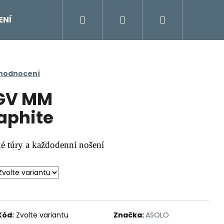
Hledat
Přihlášení
Nákupní
ENÍ
DOPLŇKY
Moje objednávka
Znač
košík
 hodnocení
 GV MM
aphite
ké túry a každodenní nošení
Kód:
Zvolte variantu
Značka:
ASOLO