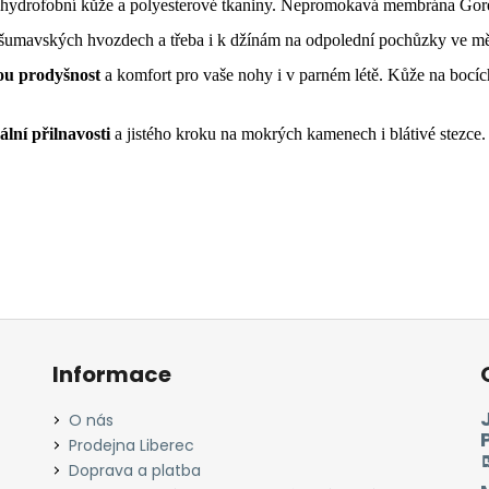
e hydrofobní kůže a polyesterové tkaniny. Nepromokavá membrána Go
po šumavských hvozdech a třeba i k džínám na odpolední pochůzky ve m
ou prodyšnost
a komfort pro vaše nohy i v parném létě. Kůže na bocí
lní přilnavosti
a jistého kroku na mokrých kamenech i blátivé stezce
Informace
O nás
Prodejna Liberec
Doprava a platba