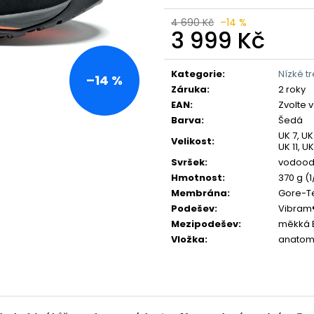
4 690 Kč
–14 %
3 999 Kč
Měrná
cena:
Kategorie
:
Nízké t
–14 %
Záruka
:
2 roky
EAN
:
Zvolte 
Barva
:
Šedá
UK 7, UK 
Velikost
:
UK 11, UK
Svršek
:
vodoodp
Hmotnost
:
370 g (1
Membrána
:
Gore-T
Podešev
:
Vibram®
Mezipodešev
:
měkká 
Vložka
:
anatomi