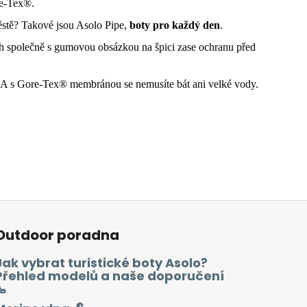
re-Tex®.
ěstě? Takové jsou Asolo Pipe,
boty pro každý den
.
ch společně s gumovou obsázkou na špici zase ochranu před
. A s Gore-Tex® membránou se nemusíte bát ani velké vody.
Outdoor poradna
Jak vybrat turistické boty Asolo?
Přehled modelů a naše doporučení
🥾