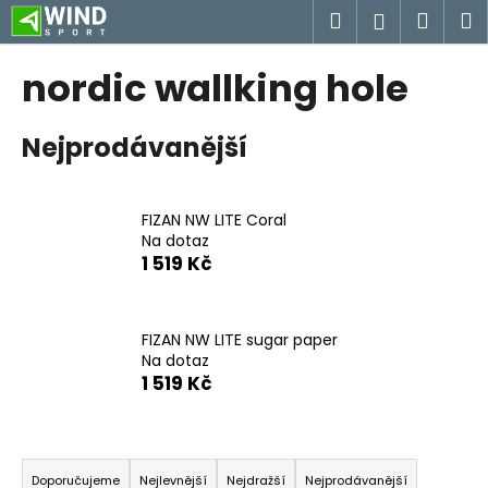
K
Přejít
Hledat
Náku
M
Přihlášen
na
o
obsah
Zpět
Zpět
košík
š
nordic wallking hole
í
C
k
Nejprodávanější
o
p
o
FIZAN NW LITE Coral
t
Na dotaz
ř
1 519 Kč
e
b
u
FIZAN NW LITE sugar paper
Na dotaz
j
1 519 Kč
e
t
Ř
e
a
n
Doporučujeme
Nejlevnější
Nejdražší
Nejprodávanější