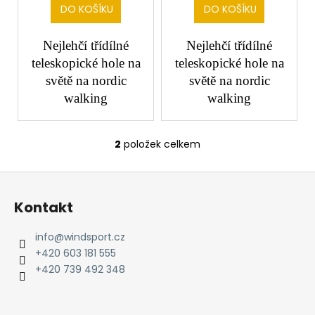
č
t
DO KOŠÍKU
DO KOŠÍKU
u
ů
j
Nejlehčí třídílné
Nejlehčí třídílné
e
m
teleskopické hole na
teleskopické hole na
e
světě na nordic
světě na nordic
walking
walking
2
položek celkem
O
v
Z
l
á
á
Kontakt
d
p
a
a
info
@
windsport.cz
c
t
+420 603 181 555
í
í
+420 739 492 348
p
r
v