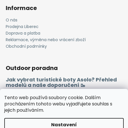
k
Informace
y
v
O nás
ý
Prodejna Liberec
p
i
Doprava a platba
s
Reklamace, výměna nebo vrácení zboží
u
Obchodní podmínky
Outdoor poradna
Jak vybrat turistické boty Asolo? Přehled
modelů a naše doporučení 🥾
Merino vlna 🐏
Tento web používá soubory cookie. Dalším
procházením tohoto webu vyjadřujete souhlas s
jejich používáním.
Instagram
Facebook
Heureka.cz
Zboží.cz
Nastavení