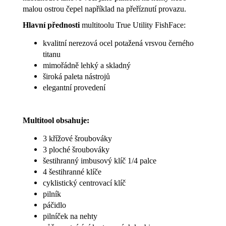
malou ostrou čepel například na přeříznutí provazu.
Hlavní přednost
i
multitoolu True Utility FishFace:
kvalitní nerezová ocel potažená vrsvou černého
titanu
mimořádně lehký a skladný
široká paleta nástrojů
elegantní provedení
Multitool obsahuje:
3 křížové šroubováky
3 ploché šroubováky
šestihranný imbusový klíč 1/4 palce
4 šestihranné klíče
cyklistický centrovací klíč
pilník
páčidlo
pilníček na nehty