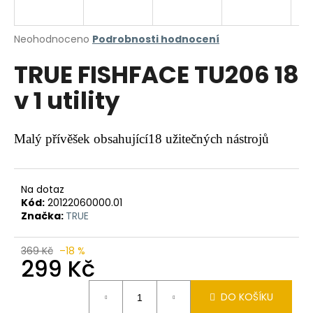
a
j
Průměrné
Neohodnoceno
Podrobnosti hodnocení
í
hodnocení
TRUE FISHFACE TU206 18
produktu
t
je
?
v 1 utility
0,0
z
5
hvězdiček.
Malý přívěšek obsahující18 užitečných nástrojů
HLEDAT
Na dotaz
Kód:
20122060000.01
Značka:
TRUE
D
o
369 Kč
–18 %
p
299 Kč
o
r
Měrná
DO KOŠÍKU
u
cena: