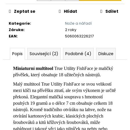
č
u
Zeptat se
Hlídat
Sdílet
j
e
Kategorie
:
Nože a nářadí
m
Záruka
:
2 roky
e
EAN
:
5060063226217
Popis
Související (2)
Podobné (4)
Diskuze
Miniaturní multitool
True Utility FishFace je maličký
přívěšek, který obsahuje 18 užitečných nástrojů.
Malý multitool True Utility FishFace se svou velikostí
mezi klíči na přívěšku ztratí, ale svým výkonem je určitě
překoná. Elegantní maličká souprava s hmotností
pouhých 19 gramů a o délce 7 cm obsahuje celkem 18
nástrojů. Kromě tradičního otvíráku na lahve, nože na
otvírání kartonových krabic, klasických plochých
šroubováků a kitů křížových šroubováků, může
nabídnout i takové věci jako pilníček na nehty nebo