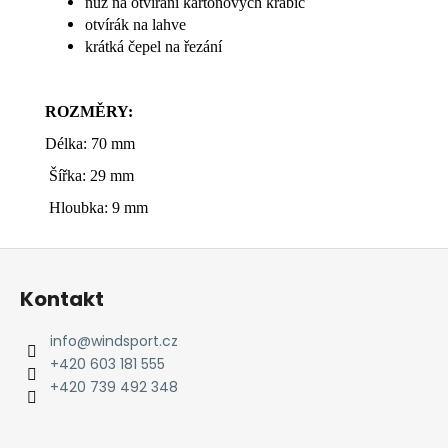
nůž na otvírání kartonových krabic
otvírák na lahve
krátká čepel na řezání
ROZMĚRY:
Délka: 70 mm
Šířka: 29 mm
Hloubka: 9 mm
Z
á
Kontakt
p
a
info
@
windsport.cz
t
+420 603 181 555
í
+420 739 492 348