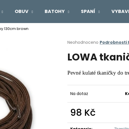
OBUV
BATOHY
SPANÍ
VYBAV
ky 130cm brown
Co potřebujete najít?
Průměrné
Neohodnoceno
Podrobnosti
hodnocení
LOWA tkani
produktu
HLEDAT
je
0,0
z
Pevné kulaté tkaničky do t
5
Doporučujeme
hvězdiček.
Na dotaz
K
98 Kč
Měrná
cena:
Kategorie
:
Tkaničk