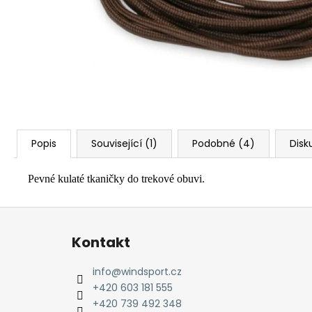
Popis
Související (1)
Podobné (4)
Disk
Pevné kulaté tkaničky do trekové obuvi.
Z
á
Kontakt
p
a
info
@
windsport.cz
t
+420 603 181 555
í
+420 739 492 348