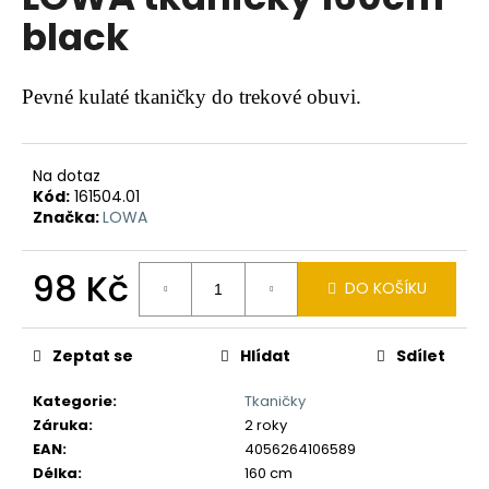
je
a
black
0,0
z
j
5
í
hvězdiček.
Pevné kulaté tkaničky do trekové obuvi.
t
?
Na dotaz
Kód:
161504.01
Značka:
LOWA
HLEDAT
98 Kč
DO KOŠÍKU
Měrná
cena:
D
Zeptat se
Hlídat
Sdílet
o
p
Kategorie
:
Tkaničky
o
Záruka
:
2 roky
r
EAN
:
4056264106589
u
Délka
:
160 cm