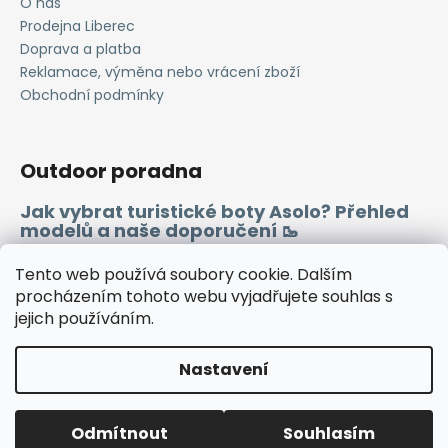
O nás
Prodejna Liberec
Doprava a platba
Reklamace, výměna nebo vrácení zboží
Obchodní podmínky
Outdoor poradna
Jak vybrat turistické boty Asolo? Přehled
modelů a naše doporučení 🥾
Merino vlna 🐏
Tento web používá soubory cookie. Dalším
procházením tohoto webu vyjadřujete souhlas s
jejich používáním.
Instagram
Facebook
Heureka.cz
Zboží.cz
Nastavení
Vytvořil Shoptet
Odmítnout
Souhlasím
Copyright 2026
WINDSPORT
. Všechna práva vyhrazena.
🔷TUTO SOBOTU ZAVŘENO🔷