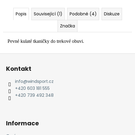
č
u
j
Popis
Související (1)
Podobné (4)
Diskuze
e
Značka
m
e
Pevné kulaté tkaničky do trekové obuvi.
Z
á
Kontakt
p
a
info
@
windsport.cz
t
+420 603 181 555
í
+420 739 492 348
Informace