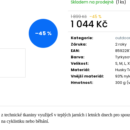
Skladem na prodejně
(1 ks)
1 899 Kč
–45 %
1 044 Kč
Měrná
–45 %
cena:
Kategorie
:
outdoo
Záruka
:
2 roky
EAN
:
859228
Barva
:
Tyrkyso
Velikost
:
S, M, L, 
Materiál
:
Husky T
Vnější materiál
:
93% nyl
Hmotnost
:
300 g (v
z technické tkaniny využiješ v teplých jarních i letních dnech pro spoust
 na cyklistiku nebo běhání.