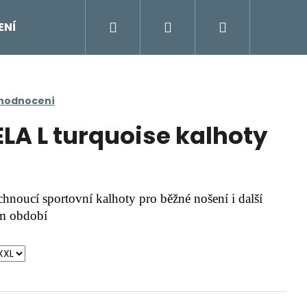
Hledat
Přihlášení
Nákupní
ENÍ
DOPLŇKY
Moje objednávka
Znač
košík
 hodnocení
A L turquoise kalhoty
hnoucí sportovní kalhoty pro běžné nošení i další
ém období