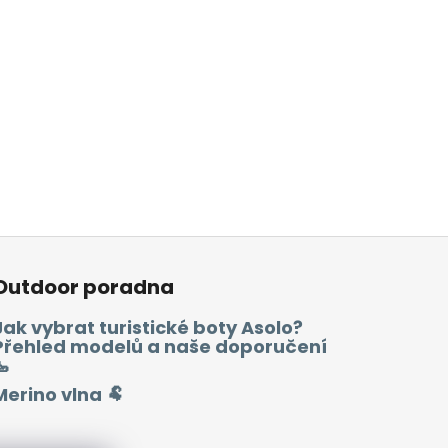
Outdoor poradna
Jak vybrat turistické boty Asolo?
Přehled modelů a naše doporučení
🥾
Merino vlna 🐏