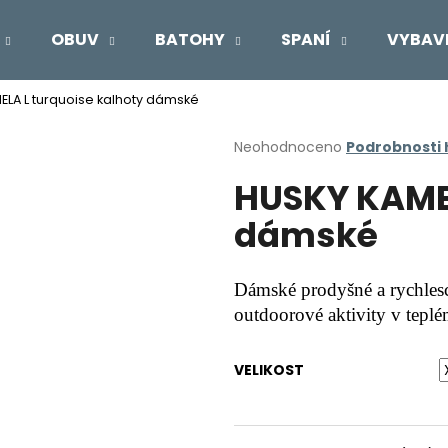
OBUV
BATOHY
SPANÍ
VYBAV
ELA L turquoise kalhoty dámské
Co potřebujete najít?
Průměrné
Neohodnoceno
Podrobnosti
hodnocení
HUSKY KAMEL
produktu
HLEDAT
je
dámské
0,0
z
5
Doporučujeme
hvězdiček.
Dámské prodyšné a rychlesc
outdoorové aktivity v tepl
VELIKOST