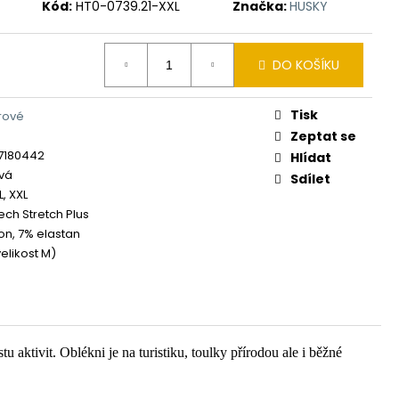
Kód:
HT0-0739.21-XXL
Značka:
HUSKY
DO KOŠÍKU
Tisk
rové
Zeptat se
7180442
Hlídat
vá
Sdílet
XL, XXL
ech Stretch Plus
on, 7% elastan
elikost M)
u aktivit. Oblékni je na turistiku, toulky přírodou ale i běžné