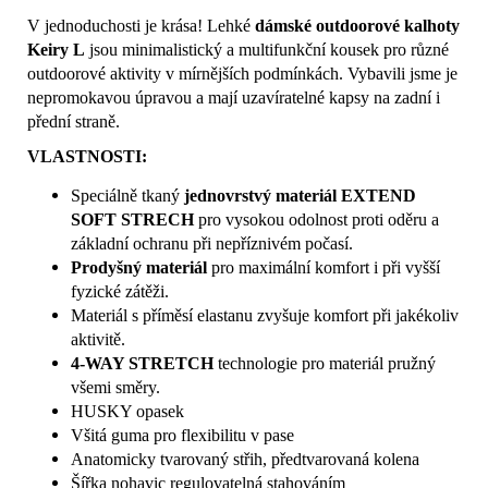
V jednoduchosti je krása! Lehké
dámské outdoorové kalhoty
Keiry L
jsou minimalistický a multifunkční kousek pro různé
outdoorové aktivity v mírnějších podmínkách. Vybavili jsme je
nepromokavou úpravou a mají uzavíratelné kapsy na zadní i
přední straně.
VLASTNOSTI:
Speciálně tkaný
jednovrstvý materiál EXTEND
SOFT STRECH
pro vysokou odolnost proti oděru a
základní ochranu při nepříznivém počasí.
Prodyšný materiál
pro maximální komfort i při vyšší
fyzické zátěži.
Materiál s příměsí elastanu zvyšuje komfort při jakékoliv
aktivitě.
4-WAY STRETCH
technologie pro materiál pružný
všemi směry.
HUSKY opasek
Všitá guma pro flexibilitu v pase
Anatomicky tvarovaný střih, předtvarovaná kolena
Šířka nohavic regulovatelná stahováním