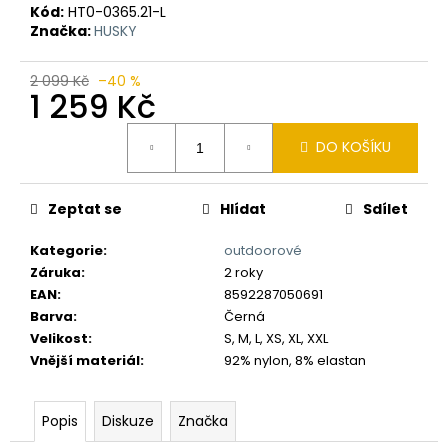
č
Kód:
HT0-0365.21-L
u
Značka:
HUSKY
j
e
2 099 Kč
–40 %
m
1 259 Kč
e
Měrná
DO KOŠÍKU
cena:
Zeptat se
Hlídat
Sdílet
Kategorie
:
outdoorové
Záruka
:
2 roky
EAN
:
8592287050691
Barva
:
Černá
Velikost
:
S, M, L, XS, XL, XXL
Vnější materiál
:
92% nylon, 8% elastan
Popis
Diskuze
Značka