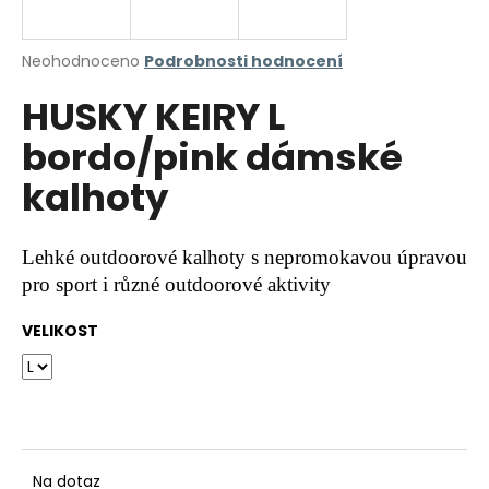
a
j
Průměrné
Neohodnoceno
Podrobnosti hodnocení
í
hodnocení
HUSKY KEIRY L
produktu
t
je
?
bordo/pink dámské
0,0
z
kalhoty
5
hvězdiček.
HLEDAT
Lehké outdoorové kalhoty s nepromokavou úpravou
pro sport i různé outdoorové aktivity
VELIKOST
D
o
p
o
r
u
Na dotaz