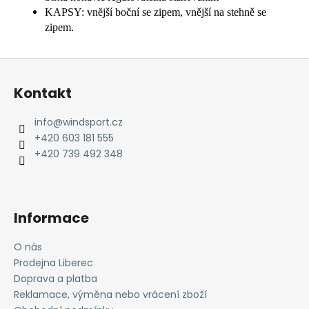
KAPSY: vnější boční se zipem, vnější na stehně se
zipem.
Z
á
Kontakt
p
a
info
@
windsport.cz
t
+420 603 181 555
í
+420 739 492 348
Informace
O nás
Prodejna Liberec
Doprava a platba
Reklamace, výměna nebo vrácení zboží