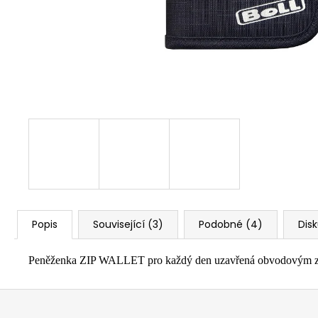
Popis
Související (3)
Podobné (4)
Dis
Peněženka ZIP WALLET pro každý den uzavřená obvodovým zipem
Z
á