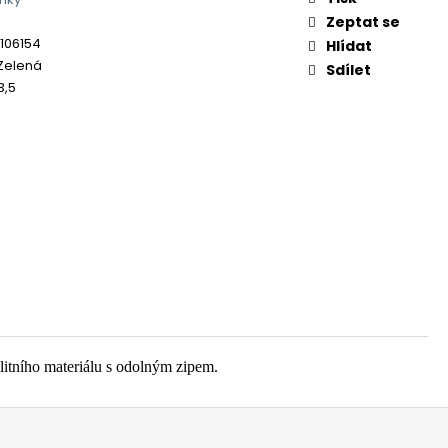
Zeptat se
106154
Hlídat
Zelená
Sdílet
3,5
itního materiálu s odolným zipem.