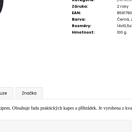
Záruka
:
2 roky
EAN
:
8591790
Barva
:
Černá, 
Rozměry
:
14x10,5x
Hmotnost
:
100 g
kuze
Značka
. Obsahuje řadu praktických kapes a přihrádek. Je vyrobena z kval