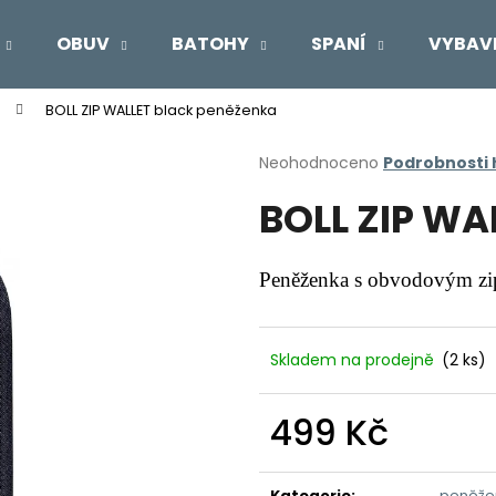
OBUV
BATOHY
SPANÍ
VYBAV
BOLL ZIP WALLET black peněženka
Co potřebujete najít?
Průměrné
Neohodnoceno
Podrobnosti
hodnocení
BOLL ZIP WA
produktu
HLEDAT
je
0,0
z
Peněženka s obvodovým z
5
Doporučujeme
hvězdiček.
Skladem na prodejně
(2 ks)
499 Kč
Měrná
cena:
Kategorie
:
peněže