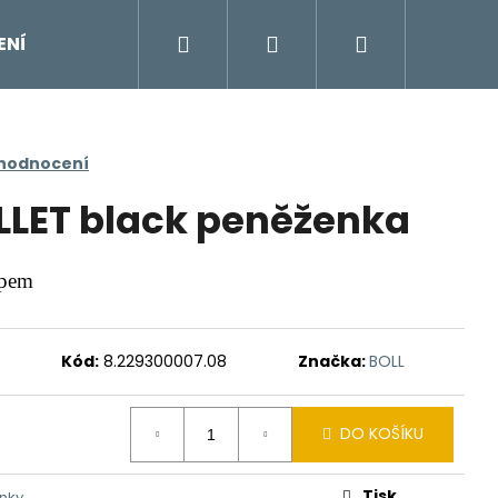
Hledat
Přihlášení
Nákupní
ENÍ
DOPLŇKY
Moje objednávka
Znač
košík
 hodnocení
LLET black peněženka
ipem
Kód:
8.229300007.08
Značka:
BOLL
DO KOŠÍKU
Tisk
nky