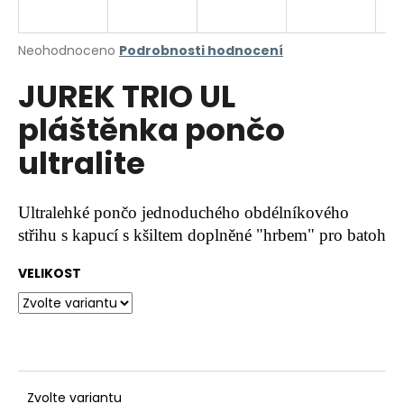
a
j
Průměrné
Neohodnoceno
Podrobnosti hodnocení
í
hodnocení
JUREK TRIO UL
produktu
t
je
?
pláštěnka pončo
0,0
z
ultralite
5
hvězdiček.
HLEDAT
Ultralehké pončo jednoduchého obdélníkového
střihu s kapucí s kšiltem doplněné "hrbem" pro batoh
VELIKOST
D
o
p
o
r
u
Zvolte variantu