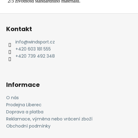
2/3 životnosti standardního materiálu.
Z
á
Kontakt
p
a
info
@
windsport.cz
t
+420 603 181 555
í
+420 739 492 348
Informace
O nás
Prodejna Liberec
Doprava a platba
Reklamace, výměna nebo vrácení zboží
Obchodní podmínky