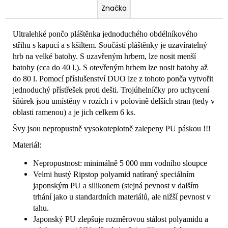
Značka
Ultralehké pončo pláštěnka jednoduchého obdélníkového
střihu s kapucí a s kšiltem. Součástí pláštěnky je uzavíratelný
hrb na velké batohy. S uzavřeným hrbem, lze nosit menší
batohy (cca do 40 l.). S otevřeným hrbem lze nosit batohy až
do 80 l. Pomocí příslušenství DUO lze z tohoto ponča vytvořit
jednoduchý přístřešek proti dešti. Trojúhelníčky pro uchycení
šňůrek jsou umístěny v rozích i v polovině delších stran (tedy v
oblasti ramenou) a je jich celkem 6 ks.
Švy jsou nepropustně vysokoteplotně zalepeny PU páskou !!!
Materiál:
Nepropustnost: minimálně 5 000 mm vodního sloupce
Velmi hustý Ripstop polyamid natíraný speciálním
japonským PU a silikonem (stejná pevnost v dalším
trhání jako u standardních materiálů, ale nižší pevnost v
tahu.
Japonský PU zlepšuje rozměrovou stálost polyamidu a