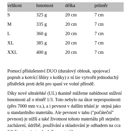
velikost
hmotnost
délka
průměr
S
325 g
20 cm
7 cm
M
335 g
20 cm
7 cm
L
360 g
20 cm
7 cm
XL
385 g
20 cm
7 cm
XXL
400 g
20 cm
7 cm
Pomocí příslušenství DUO (duralový oblouk, spojovací
popruh a kotvící šňůry s kolíky) z ní lze vytvořit jednoduchý
přístřešek proti dešti pro spaní ve volné přírodě.
Díky nové ultralehké (UL) tkanině můžeme nabídnout snížení
hmotnosti až o téměř 1/3. Toto nebylo na úkor nepropustnosti
(přes 7000 mm v.s.), a i pevnost v dalším trhání je stejná jako
u standardního materiálu. Ale pevnost v tahu ("počáteční"
pevnost) je nižší a také životnost tohoto materiálu při stejném
zacházení, údržbě, používání a skladování je odhadem na cca