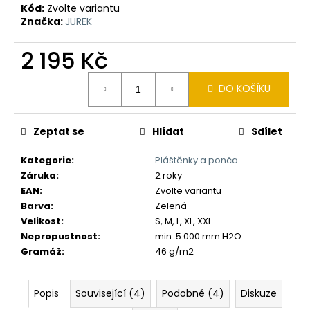
č
Kód:
Zvolte variantu
u
Značka:
JUREK
j
e
2 195 Kč
m
e
Měrná
DO KOŠÍKU
cena:
Zeptat se
Hlídat
Sdílet
Kategorie
:
Pláštěnky a ponča
Záruka
:
2 roky
EAN
:
Zvolte variantu
Barva
:
Zelená
Velikost
:
S, M, L, XL, XXL
Nepropustnost
:
min. 5 000 mm H2O
Gramáž
:
46 g/m2
Popis
Související (4)
Podobné (4)
Diskuze