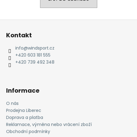
a
j
Z
í
á
t
Kontakt
p
?
a
info
@
windsport.cz
t
+420 603 181 555
í
+420 739 492 348
HLEDAT
Informace
D
o
O nás
p
Prodejna Liberec
o
Doprava a platba
r
Reklamace, výměna nebo vrácení zboží
u
Obchodní podmínky