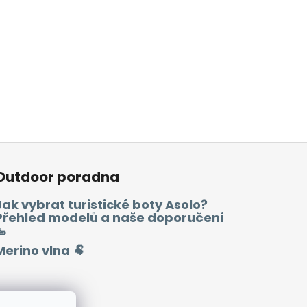
Outdoor poradna
Jak vybrat turistické boty Asolo?
Přehled modelů a naše doporučení
🥾
Merino vlna 🐏