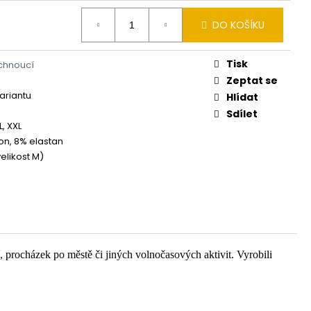
DO KOŠÍKU
Tisk
chnoucí
Zeptat se
variantu
Hlídat
Sdílet
XL, XXL
on, 8% elastan
elikost M)
í, procházek po městě či jiných volnočasových aktivit. Vyrobili