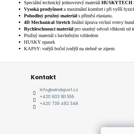
Speciální technický jednovrstvý materiál
HUSKYTECH 
Vysoká prodyšnost
a maximální komfort i při vyšší fyzick
Pohodlný pružný materiál
s příměsí elastanu.
4D Mechanical Stretch
finální úprava vrchní vrstvy bund
Rychleschnoucí materiál
pro snadný odvod vlhkosti od tě
Pružný materiál s bavlněným vzhledem
HUSKY opasek
KAPSY: vnější boční |vnější na stehně se zipem
Z
á
Kontakt
p
a
info
@
windsport.cz
t
+420 603 181 555
í
+420 739 492 348