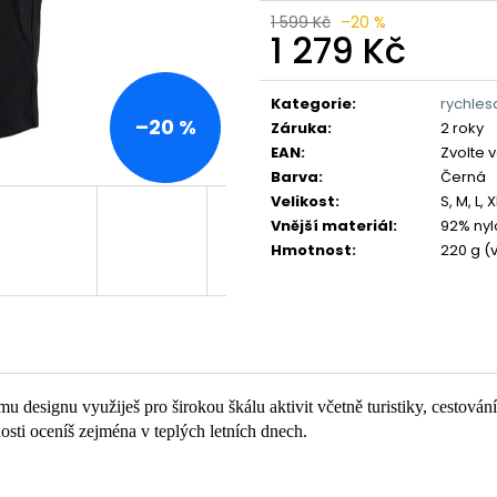
1 599 Kč
–20 %
1 279 Kč
Měrná
cena:
Kategorie
:
rychles
–20 %
Záruka
:
2 roky
EAN
:
Zvolte 
Barva
:
Černá
Velikost
:
S, M, L, 
Vnější materiál
:
92% nyl
Hmotnost
:
220 g (v
u designu využiješ pro širokou škálu aktivit včetně turistiky, cestován
nosti oceníš zejména v teplých letních dnech.