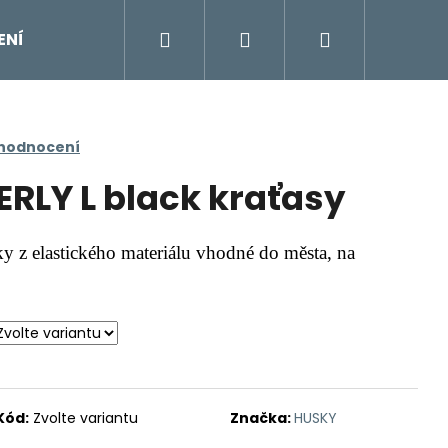
Hledat
Přihlášení
Nákupní
ENÍ
DOPLŇKY
Moje objednávka
Znač
košík
 hodnocení
RLY L black kraťasy
y z elastického materiálu vhodné do města, na
Kód:
Zvolte variantu
Značka:
HUSKY