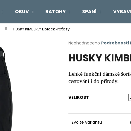
OBUV
BATOHY
SPANÍ
VYBAV
HUSKY KIMBERLY L black kraťasy
Co potřebujete najít?
Průměrné
Neohodnoceno
Podrobnosti
hodnocení
HUSKY KIMBE
produktu
HLEDAT
je
0,0
z
Lehké funkční dámské šortk
5
Doporučujeme
cestování i do přírody.
hvězdiček.
VELIKOST
Zvolte variantu