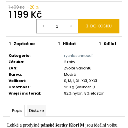
č
u
1 499 Kč
–20 %
1 199 Kč
j
e
Měrná
m
DO KOŠÍKU
cena:
e
Zeptat se
Hlídat
Sdílet
Kategorie
:
rychleschnoucí
Záruka
:
2 roky
EAN
:
Zvolte variantu
Barva
:
Modrá
Velikost
:
S, M, L, XL, XXL, XXXL
Hmotnost
:
260 g (velikost L)
Vnější materiál
:
92% nylon, 8% elastan
Popis
Diskuze
Lehké a prodyšné
pánské
šortky Kiori M
jsou ideální volbu