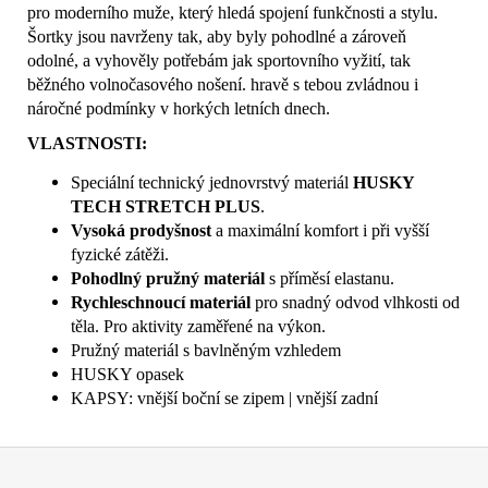
pro moderního muže, který hledá spojení funkčnosti a stylu.
Šortky jsou navrženy tak, aby byly pohodlné a zároveň
odolné, a vyhověly potřebám jak sportovního vyžití, tak
běžného volnočasového nošení. hravě s tebou zvládnou i
náročné podmínky v horkých letních dnech.
VLASTNOSTI:
Speciální technický jednovrstvý materiál
HUSKY
TECH STRETCH PLUS
.
Vysoká prodyšnost
a maximální komfort i při vyšší
fyzické zátěži.
Pohodlný pružný materiál
s příměsí elastanu.
Rychleschnoucí materiál
pro snadný odvod vlhkosti od
těla. Pro aktivity zaměřené na výkon.
Pružný materiál s bavlněným vzhledem
HUSKY opasek
KAPSY: vnější boční se zipem | vnější zadní
Z