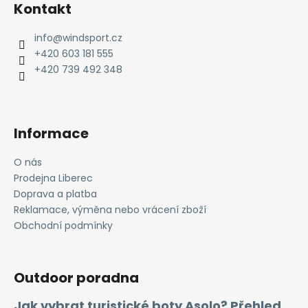
á
Kontakt
p
a
info
@
windsport.cz
t
+420 603 181 555
í
+420 739 492 348
Informace
O nás
Prodejna Liberec
Doprava a platba
Reklamace, výměna nebo vrácení zboží
Obchodní podmínky
Outdoor poradna
Jak vybrat turistické boty Asolo? Přehled