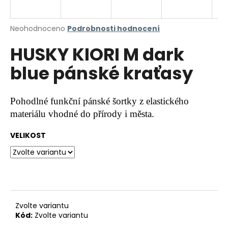
a
j
Průměrné
Neohodnoceno
Podrobnosti hodnocení
í
hodnocení
HUSKY KIORI M dark
produktu
t
je
?
blue pánské kraťasy
0,0
z
5
hvězdiček.
Pohodlné funkční pánské šortky z elastického
materiálu vhodné do přírody i města.
HLEDAT
VELIKOST
D
o
p
o
r
Zvolte variantu
Kód:
Zvolte variantu
u