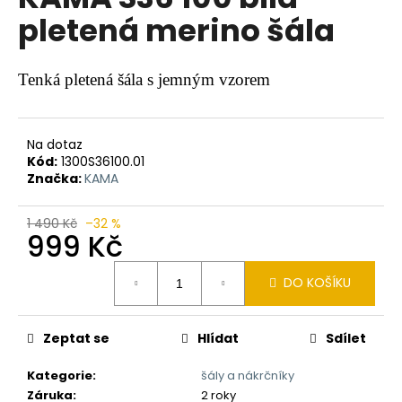
je
a
pletená merino šála
0,0
z
j
5
í
hvězdiček.
Tenká pletená šála s jemným vzorem
t
?
Na dotaz
Kód:
1300S36100.01
Značka:
KAMA
HLEDAT
1 490 Kč
–32 %
999 Kč
Měrná
DO KOŠÍKU
D
cena:
o
p
Zeptat se
Hlídat
Sdílet
o
r
Kategorie
:
šály a nákrčníky
u
Záruka
:
2 roky