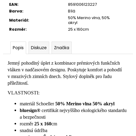
č
EAN
:
8591006123227
u
Barva
:
Bílá
j
50% Merino vlna, 50%
e
Materiál
:
akryl
m
Rozměr
:
25 x 160cm
e
Popis
Diskuze
Značka
Jemný pohodlný úplet z kombinace prémiových funkčních
vláken v nadčasovém designu. Poskytuje komfort a pohodlí
v mrazivých zimních dnech. Stylový doplněk pro řadu
příležitostí.
VLASTNOSTI:
materiál Schoeller
50% Merino vlna 50% akryl
bluesign®
certifikát nejvyššího ekologického standardu
a bezpečnosti
rozměr
25 x 160
cm
snadná údržba