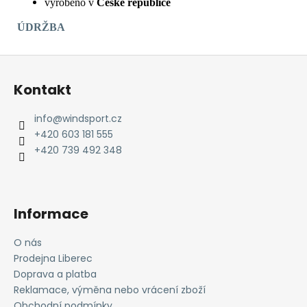
vyrobeno v
České republice
ÚDRŽBA
Z
á
Kontakt
p
a
info
@
windsport.cz
t
+420 603 181 555
í
+420 739 492 348
Informace
O nás
Prodejna Liberec
Doprava a platba
Reklamace, výměna nebo vrácení zboží
Obchodní podmínky