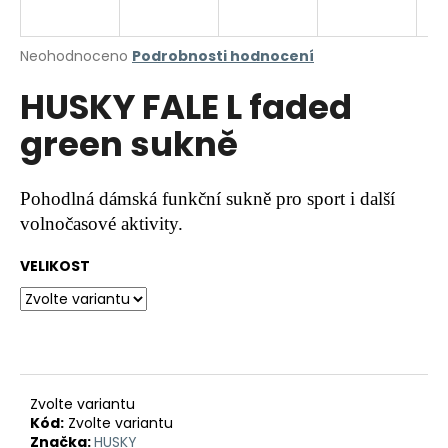
a
j
Průměrné
Neohodnoceno
Podrobnosti hodnocení
í
hodnocení
HUSKY FALE L faded
produktu
t
je
?
green sukně
0,0
z
5
hvězdiček.
Pohodlná dámská funkční sukně pro sport i další
volnočasové aktivity.
HLEDAT
VELIKOST
D
o
p
o
r
Zvolte variantu
Kód:
Zvolte variantu
u
Značka:
HUSKY