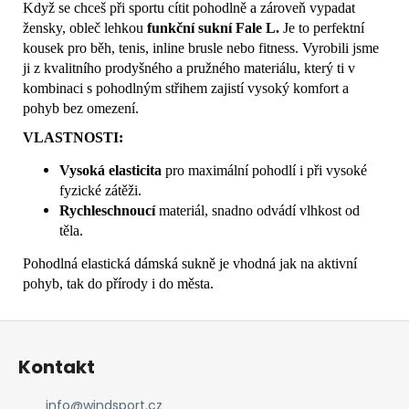
Když se chceš při sportu cítit pohodlně a zároveň vypadat
žensky, obleč lehkou
funkční sukní Fale L.
Je to
perfektní
kousek pro běh, tenis, inline brusle nebo fitness. Vyrobili jsme
ji z kvalitního prodyšného a pružného materiálu, který ti v
kombinaci s pohodlným střihem zajistí vysoký komfort a
pohyb bez omezení.
VLASTNOSTI:
Vysoká elasticita
pro maximální pohodlí i při vysoké
fyzické zátěži.
Rychleschnoucí
materiál, snadno odvádí vlhkost od
těla.
Pohodlná elastická dámská sukně je vhodná jak na aktivní
pohyb, tak do přírody i do města.
Z
á
Kontakt
p
a
info
@
windsport.cz