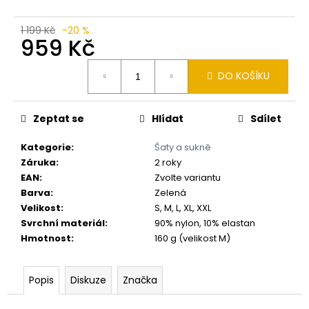
č
u
j
1 199 Kč
–20 %
959 Kč
e
m
Měrná
e
DO KOŠÍKU
cena:
Zeptat se
Hlídat
Sdílet
Kategorie
:
Šaty a sukně
Záruka
:
2 roky
EAN
:
Zvolte variantu
Barva
:
Zelená
Velikost
:
S, M, L, XL, XXL
Svrchní materiál
:
90% nylon, 10% elastan
Hmotnost
:
160 g (velikost M)
Popis
Diskuze
Značka