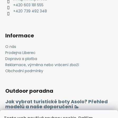
t
+420 603 181 555
í
+420 739 492 348
Informace
O nás
Prodejna Liberec
Doprava a platba
Reklamace, výměna nebo vrácení zboží
Obchodní podmínky
Outdoor poradna
Jak vybrat turistické boty Asolo? Přehled
modelů a naše doporučení 🥾
Merino vlna 🐏